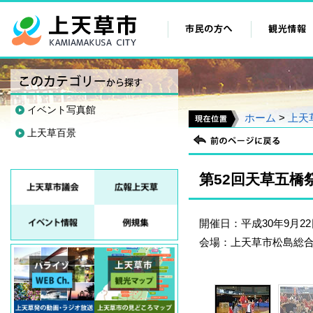
イベント写真館
ホーム
>
上天
上天草百景
第52回天草五橋
開催日：平成30年9月2
会場：上天草市松島総