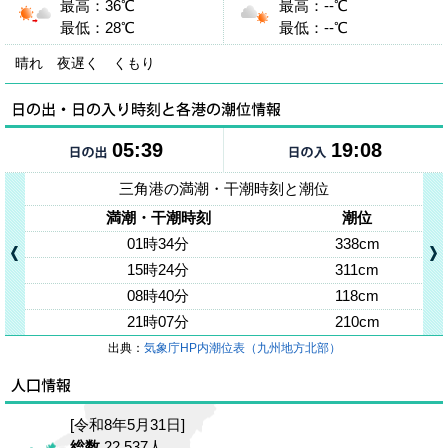
最高：36℃
最高：--℃
最低：28℃
最低：--℃
晴れ 夜遅く くもり
05:39
19:08
三角港の満潮・干潮時刻と潮位
満潮・干潮時刻
潮位
01時34分
338cm
15時24分
311cm
08時40分
118cm
21時07分
210cm
出典：
気象庁HP内潮位表（九州地方北部）
[令和8年5月31日]
総数
22,537人