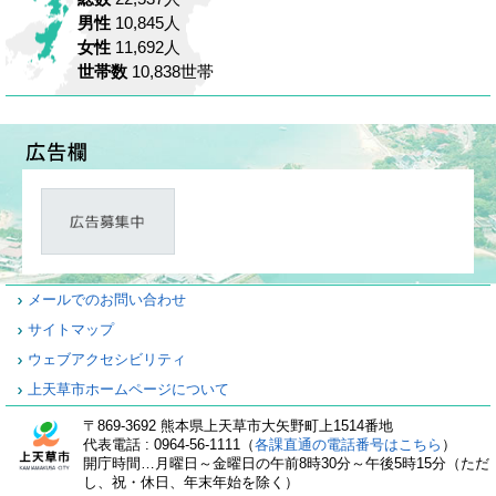
男性
10,845人
女性
11,692人
世帯数
10,838世帯
メールでのお問い合わせ
サイトマップ
ウェブアクセシビリティ
上天草市ホームページについて
〒869-3692 熊本県上天草市大矢野町上1514番地
代表電話 : 0964-56-1111（
各課直通の電話番号はこちら
）
開庁時間…月曜日～金曜日の午前8時30分～午後5時15分（ただ
し、祝・休日、年末年始を除く）