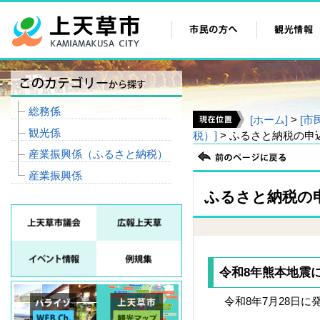
総務係
[ホーム]
>
[市
観光係
税）]
> ふるさと納税の
産業振興係（ふるさと納税）
産業振興係
ふるさと納税の
令和8年熊本地震
令和8年7月28日に