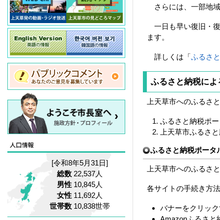
さらには、一部地域
一日も早い復旧・復
ます。
詳しくは「
ふるさと
ふるさと納税によ
上天草市へのふるさ
ふるさと納税ポー
上天草市ふるさと
ふるさと納税ポータ
[令和8年5月31日]
上天草市へのふるさ
総数
22,537人
男性
10,845人
各サイトの手続き方
女性
11,692人
世帯数
10,838世帯
バナーをクリック
Amazonふる