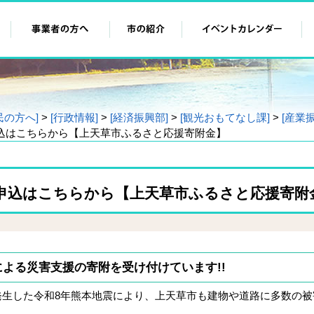
民の方へ]
>
[行政情報]
>
[経済振興部]
>
[観光おもてなし課]
>
[産業
申込はこちらから【上天草市ふるさと応援寄附金】
申込はこちらから【上天草市ふるさと応援寄附
による災害支援の寄附を受け付けています!!
発生した令和8年熊本地震により、上天草市も建物や道路に多数の