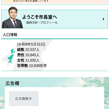
[令和8年5月31日]
総数
22,537人
男性
10,845人
女性
11,692人
世帯数
10,838世帯