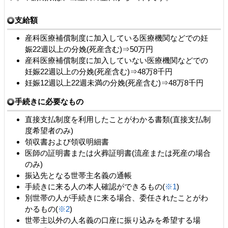
支給額
産科医療補償制度に加入している医療機関などでの妊
娠22週以上の分娩(死産含む)⇒50万円
産科医療補償制度に加入していない医療機関などでの
妊娠22週以上の分娩(死産含む)⇒48万8千円
妊娠12週以上22週未満の分娩(死産含む)⇒48万8千円
手続きに必要なもの
直接支払制度を利用したことがわかる書類(直接支払制
度希望者のみ)
領収書および領収明細書
医師の証明書または火葬証明書(流産または死産の場合
のみ)
振込先となる世帯主名義の通帳
手続きに来る人の本人確認ができるもの(
※1
)
別世帯の人が手続きに来る場合、委任されたことがわ
かるもの(
※2
)
世帯主以外の人名義の口座に振り込みを希望する場