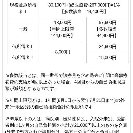
現役並み所得
80,100円+(総医療費-267,000円)×1%
者Ⅰ
【多数該当 44,400円】
18,000円
57,600円
一般
【年間上限額
【多数該当
144,000円】
44,400円】
低所得者Ⅱ
24,600円
8,000円
低所得者Ⅰ
15,000円
※多数該当とは、同一世帯で診療月を含め過去1年間に高額療
養費の支給が4回以上あった場合、4回目からの自己負担限度
額が減額となるものです。
※年間上限額とは、1年間(8月1日から翌年7月31日まで)の外
来(一般区分)の自己負担額合計の限度額です。
※69歳以下の人は、病院別、医科歯科別、入院外来別、受診
者別に1か月の自己負担額の合計が21,000円以上のものを合算
(外来で処方された調剤分は、処方元の病院分と合算可能)