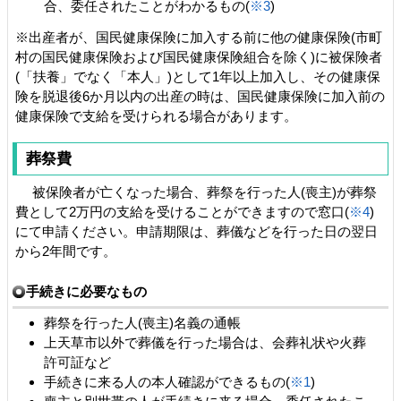
合、委任されたことがわかるもの(
※3
)
※出産者が、国民健康保険に加入する前に他の健康保険(市町
村の国民健康保険および国民健康保険組合を除く)に被保険者
(「扶養」でなく「本人」)として1年以上加入し、その健康保
険を脱退後6か月以内の出産の時は、国民健康保険に加入前の
健康保険で支給を受けられる場合があります。
葬祭費
被保険者が亡くなった場合、葬祭を行った人(喪主)が葬祭
費として2万円の支給を受けることができますので窓口(
※4
)
にて申請ください。申請期限は、葬儀などを行った日の翌日
から2年間です。
手続きに必要なもの
葬祭を行った人(喪主)名義の通帳
上天草市以外で葬儀を行った場合は、会葬礼状や火葬
許可証など
手続きに来る人の本人確認ができるもの(
※1
)