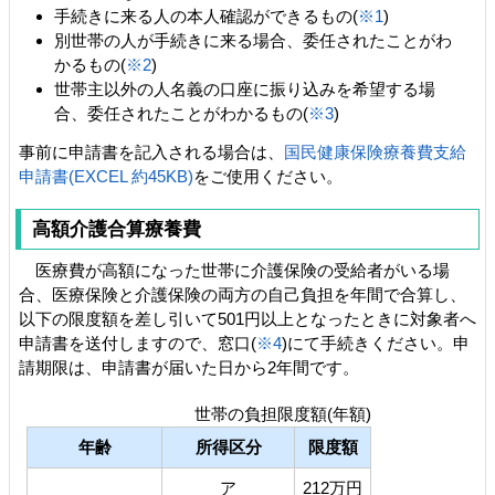
手続きに来る人の本人確認ができるもの(
※1
)
別世帯の人が手続きに来る場合、委任されたことがわ
かるもの(
※2
)
世帯主以外の人名義の口座に振り込みを希望する場
合、委任されたことがわかるもの(
※3
)
事前に申請書を記入される場合は、
国民健康保険療養費支給
申請書(EXCEL 約45KB)
をご使用ください。
高額介護合算療養費
医療費が高額になった世帯に介護保険の受給者がいる場
合、医療保険と介護保険の両方の自己負担を年間で合算し、
以下の限度額を差し引いて501円以上となったときに対象者へ
申請書を送付しますので、窓口(
※4
)にて手続きください。申
請期限は、申請書が届いた日から2年間です。
世帯の負担限度額(年額)
年齢
所得区分
限度額
ア
212万円