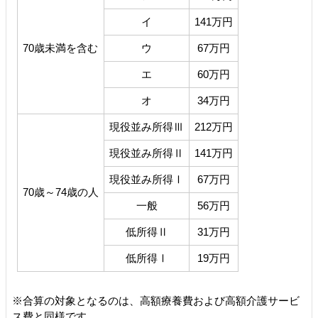
イ
141万円
70歳未満を含む
ウ
67万円
エ
60万円
オ
34万円
現役並み所得Ⅲ
212万円
現役並み所得Ⅱ
141万円
現役並み所得Ⅰ
67万円
70歳～74歳の人
一般
56万円
低所得Ⅱ
31万円
低所得Ⅰ
19万円
※合算の対象となるのは、高額療養費および高額介護サービ
ス費と同様です。