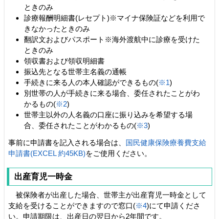
ときのみ
診療報酬明細書(レセプト)※マイナ保険証などを利用で
きなかったときのみ
翻訳文およびパスポート※海外渡航中に診療を受けた
ときのみ
領収書および領収明細書
振込先となる世帯主名義の通帳
手続きに来る人の本人確認ができるもの(
※1
)
別世帯の人が手続きに来る場合、委任されたことがわ
かるもの(
※2
)
世帯主以外の人名義の口座に振り込みを希望する場
合、委任されたことがわかるもの(
※3
)
事前に申請書を記入される場合は、
国民健康保険療養費支給
申請書(EXCEL 約45KB)
をご使用ください。
出産育児一時金
被保険者が出産した場合、世帯主が出産育児一時金として
支給を受けることができますので窓口(
※4
)にて申請くださ
い。申請期限は、出産日の翌日から2年間です。