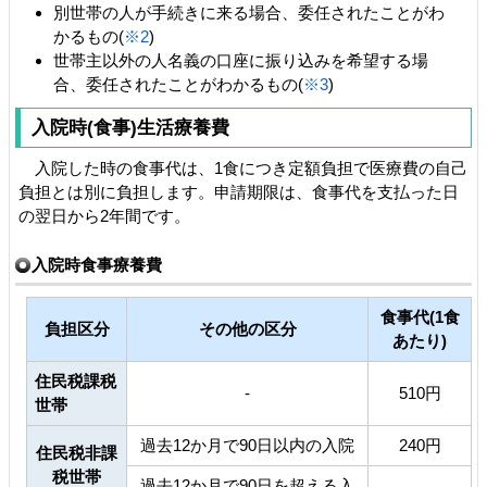
別世帯の人が手続きに来る場合、委任されたことがわ
かるもの(
※2
)
世帯主以外の人名義の口座に振り込みを希望する場
合、委任されたことがわかるもの(
※3
)
入院時(食事)生活療養費
入院した時の食事代は、1食につき定額負担で医療費の自己
負担とは別に負担します。申請期限は、食事代を支払った日
の翌日から2年間です。
入院時食事療養費
食事代(1食
負担区分
その他の区分
あたり)
住民税課税
-
510円
世帯
過去12か月で90日以内の入院
240円
住民税非課
税世帯
過去12か月で90日を超える入