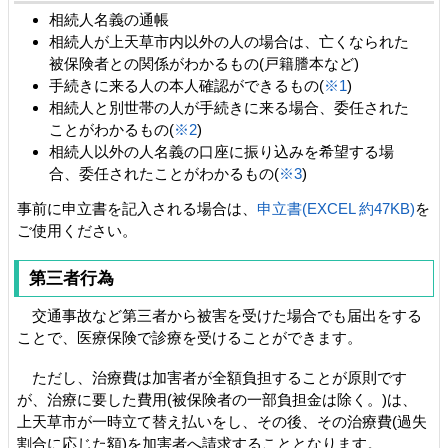
相続人名義の通帳
相続人が上天草市内以外の人の場合は、亡くなられた
被保険者との関係がわかるもの(戸籍謄本など)
手続きに来る人の本人確認ができるもの(
※1
)
相続人と別世帯の人が手続きに来る場合、委任された
ことがわかるもの(
※2
)
相続人以外の人名義の口座に振り込みを希望する場
合、委任されたことがわかるもの(
※3
)
事前に申立書を記入される場合は、
申立書(EXCEL 約47KB)
を
ご使用ください。
第三者行為
交通事故など第三者から被害を受けた場合でも届出をする
ことで、医療保険で診療を受けることができます。
ただし、治療費は加害者が全額負担することが原則です
が、治療に要した費用(被保険者の一部負担金は除く。)は、
上天草市が一時立て替え払いをし、その後、その治療費(過失
割合に応じた額)を加害者へ請求することとなります。