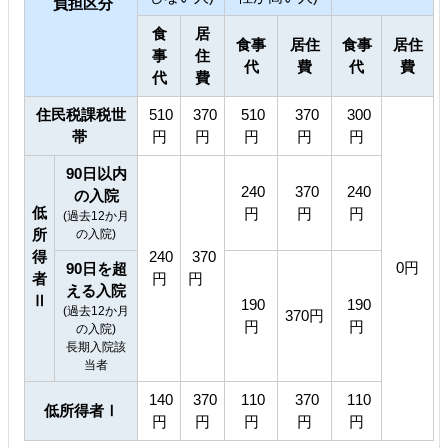
負担区分
食
居
食事
居住
食事
居住
事
住
代
費
代
費
代
費
住民税課税世
510
370
510
370
300
帯
円
円
円
円
円
90日以内
240
370
240
の入院
低
円
円
円
(過去12か月
所
の入院)
得
240
370
0円
90日を超
者
円
円
える入院
Ⅱ
190
190
(過去12か月
370円
円
円
の入院)
長期入院該
当者
140
370
110
370
110
低所得者Ⅰ
円
円
円
円
円