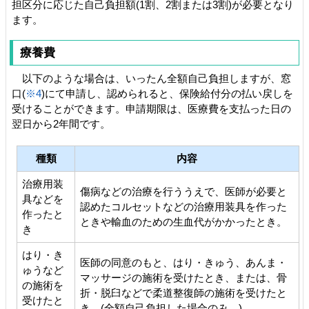
担区分に応じた自己負担額(1割、2割または3割)が必要となり
ます。
療養費
以下のような場合は、いったん全額自己負担しますが、窓
口(
※4
)にて申請し、認められると、保険給付分の払い戻しを
受けることができます。申請期限は、医療費を支払った日の
翌日から2年間です。
種類
内容
治療用装
傷病などの治療を行ううえで、医師が必要と
具などを
認めたコルセットなどの治療用装具を作った
作ったと
ときや輸血のための生血代がかかったとき。
き
はり・き
医師の同意のもと、はり・きゅう、あんま・
ゅうなど
マッサージの施術を受けたとき、または、骨
の施術を
折・脱臼などで柔道整復師の施術を受けたと
受けたと
き。(全額自己負担した場合のみ。)