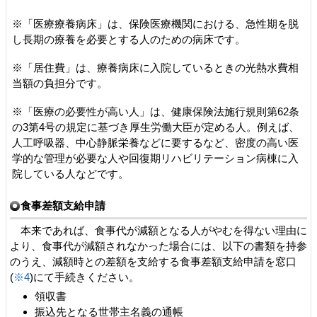
※「医療療養病床」は、保険医療機関における、急性期を脱
し長期の療養を必要とする人のための病床です。
※「居住費」は、療養病床に入院しているときの光熱水費相
当額の負担分です。
※「医療の必要性が高い人」は、健康保険法施行規則第62条
の3第4号の規定に基づき厚生労働大臣が定める人。例えば、
人工呼吸器、中心静脈栄養などに要するなど、密度の高い医
学的な管理が必要な人や回復期リハビリテーション病棟に入
院している人などです。
食事差額支給申請
本来であれば、食事代が減額となる人がやむを得ない理由に
より、食事代が減額されなかった場合には、以下の書類を持参
のうえ、減額時との差額を支給する食事差額支給申請を窓口
(
※4
)にて手続きください。
領収書
振込先となる世帯主名義の通帳