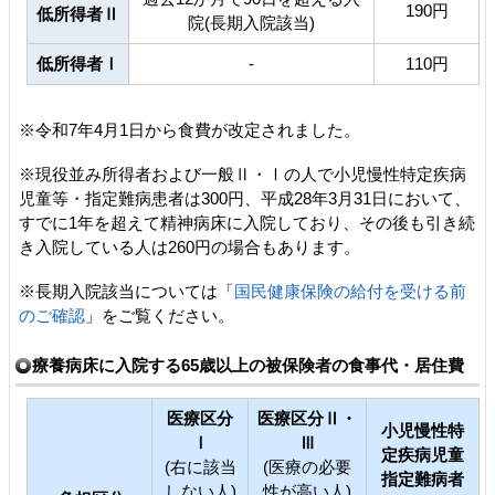
190円
低所得者Ⅱ
院(長期入院該当)
低所得者Ⅰ
-
110円
※令和7年4月1日から食費が改定されました。
※現役並み所得者および一般Ⅱ・Ⅰの人で小児慢性特定疾病
児童等・指定難病患者は300円、平成28年3月31日において、
すでに1年を超えて精神病床に入院しており、その後も引き続
き入院している人は260円の場合もあります。
※長期入院該当については「
国民健康保険の給付を受ける前
のご確認
」をご覧ください。
療養病床に入院する65歳以上の被保険者の食事代・居住費
医療区分
医療区分Ⅱ・
小児慢性特
Ⅰ
Ⅲ
定疾病児童
(右に該当
(医療の必要
指定難病者
しない人)
性が高い人)