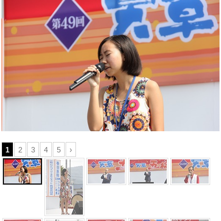
1
2
3
4
5
›