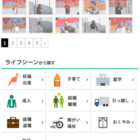
1
2
3
4
5
›