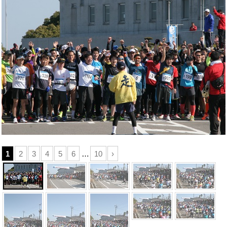
1
2
3
4
5
6
…
10
›