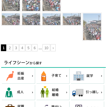
1
2
3
4
5
6
…
10
›