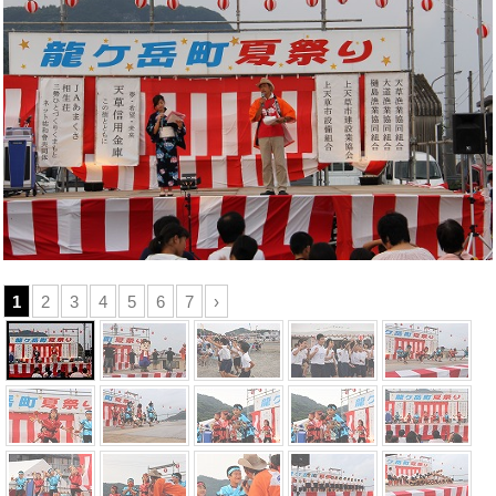
1
2
3
4
5
6
7
›