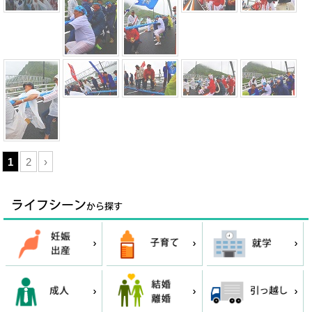
1
2
›