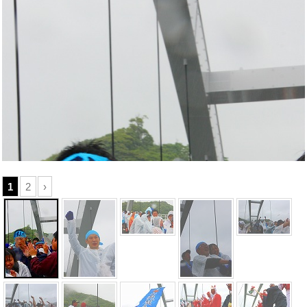
1
2
›