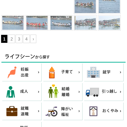
1
2
3
4
›