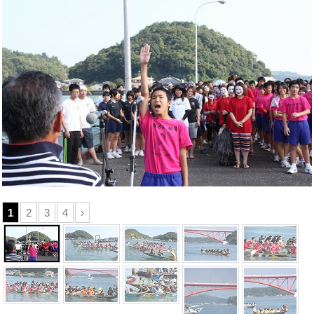
1
2
3
4
›