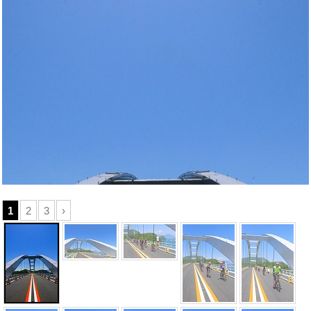
1
2
3
›