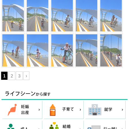
1
2
3
›