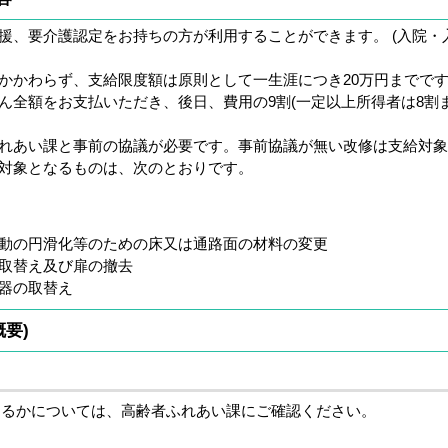
援、要介護認定をお持ちの方が利用することができます。 (入院・
かかわらず、支給限度額は原則として一生涯につき20万円までで
ん全額をお支払いただき、後日、費用の9割(一定以上所得者は8割ま
れあい課と事前の協議が必要です。事前協議が無い改修は支給対
対象となるものは、次のとおりです。
動の円滑化等のための床又は通路面の材料の変更
取替え及び扉の撤去
器の取替え
要)
なるかについては、高齢者ふれあい課にご確認ください。