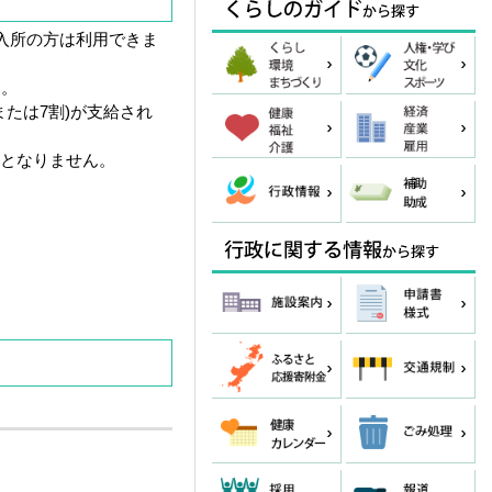
入所の方は利用できま
す。
たは7割)が支給され
象となりません。