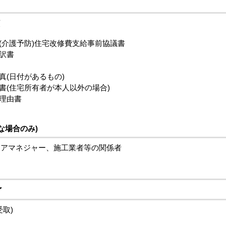
類
(介護予防)住宅改修費支給事前協議書
訳書
真(日付があるもの)
書(住宅所有者が本人以外の場合)
理由書
な場合のみ)
ケアマネジャー、施工業者等の関係者
了
取)