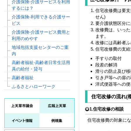
介護保険‐介護サービスを利用
するには？
住宅改修費は要支
介護保険‐利用できる介護サー
せん)
ビス
要介護状態区分に
改修費は、いった
介護保険‐介護サービス費用と
ます。
利用のめやす
改修には高齢者ふ
地域包括支援センターのご案
住宅改修費の支給
内
手すりの取付
高齢者福祉‐高齢者日常生活用
段差の解消
具の給付・貸与
滑りの防止及び移
高齢者福祉
引き戸等への扉の
洋式便器等への便
ふるさとハローワーク
住宅改修の流れ(概
1.住宅改修の相談
住宅改修費の対象に