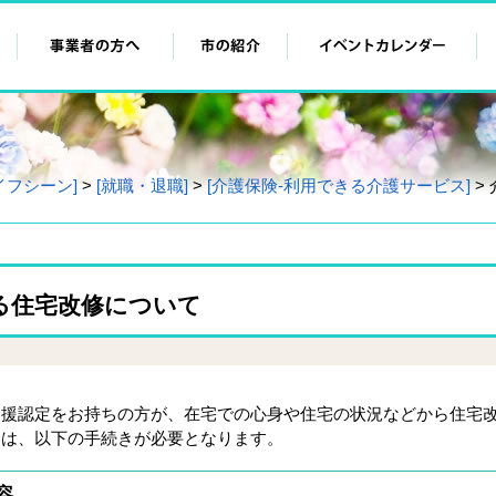
イフシーン]
>
[就職・退職]
>
[介護保険‐利用できる介護サービス]
>
る住宅改修について
支援認定をお持ちの方が、在宅での心身や住宅の状況などから住宅
には、以下の手続きが必要となります。
容