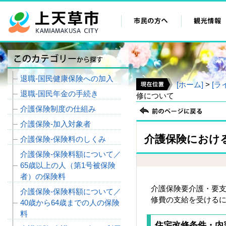
退職‐国民健康保険への加入
[ホーム]
>
[ラ
退職‐国民年金の手続き
修について
介護保険制度の仕組み
介護保険‐加入対象者
介護保険におけ
介護保険‐保険料のしくみ
介護保険‐保険料額について／
65歳以上の人（第1号被保険
者）の保険料
介護保険要介護・要
介護保険‐保険料額について／
修費の支給を受ける
40歳から64歳までの人の保険
料
住宅改修条件・内