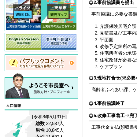
2.事前協議書を提出
事前協議に必要な書
介護保険居宅介護
見積書及び工事内
平面図
改修予定箇所の写
住宅所有者の承諾
住宅改修が必要な
ケアプラン
3.現地打合せ(※必要
高齢者ふれあい課、
4.事前協議終了
5.改修工事着工⇒完
[令和8年5月31日]
総数
22,537人
工事代金支払(領収書受
男性
10,845人
女性
11,692人