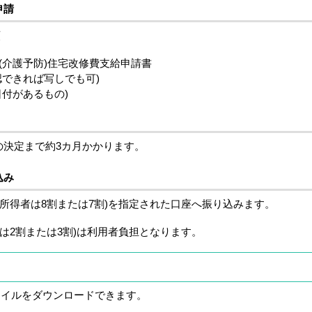
申請
類
(介護予防)住宅改修費支給申請書
認できれば写しでも可)
日付があるもの)
決定まで約3カ月かかります。
込み
上所得者は8割または7割)を指定された口座へ振り込みます。
者は2割または3割)は利用者負担となります。
ァイルをダウンロードできます。