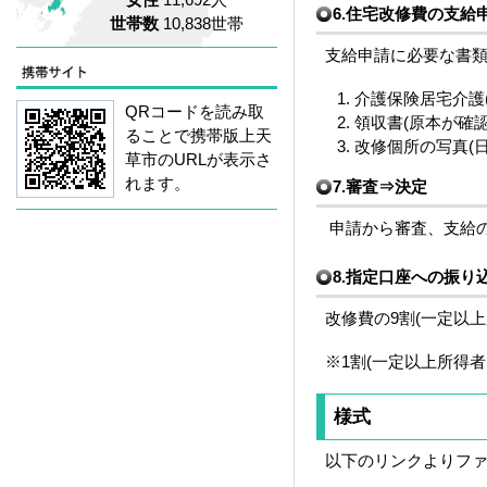
6.住宅改修費の支給
世帯数
10,838世帯
支給申請に必要な書
介護保険居宅介護
QRコードを読み取
領収書(原本が確
ることで携帯版上天
改修個所の写真(
草市のURLが表示さ
れます。
7.審査⇒決定
申請から審査、支給の
8.指定口座への振り
改修費の9割(一定以
※1割(一定以上所得
様式
以下のリンクよりフ