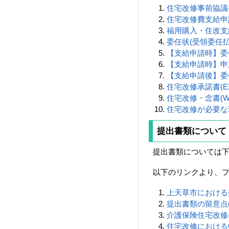
住宅改修事前協議書様
住宅改修費支給申請書
福用購入・住改支給申
委任状(受領委任払用)
【支給申請時】委任状
【支給申請時】申立書
【支給申請後】委任
住宅改修承諾書(EXC
住宅改修・念書(WO
住宅改修が必要な理由
提出書類について
提出書類については
以下のリンクより、
上天草市における介
提出書類の留意点(W
介護保険住宅改修に
住宅改修におけるQ&