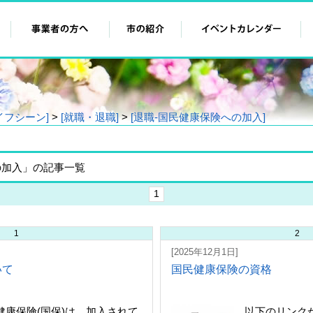
イフシーン]
>
[就職・退職]
>
[退職‐国民健康保険への加入]
の加入」の記事一覧
1
1
2
[2025年12月1日]
いて
国民健康保険の資格
康保険(国保)は、加入されて
以下のリンク