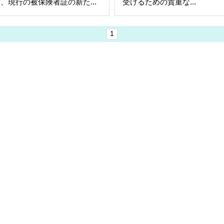
、現行の被保険者証の新た...
受けるための貴重な...
1