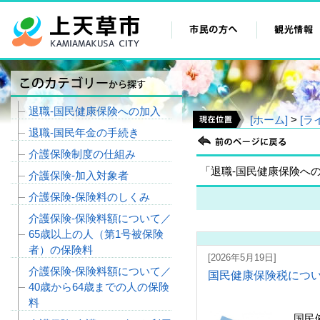
退職‐国民健康保険への加入
[ホーム]
>
[ラ
退職‐国民年金の手続き
介護保険制度の仕組み
「退職‐国民健康保険へ
介護保険‐加入対象者
介護保険‐保険料のしくみ
介護保険‐保険料額について／
65歳以上の人（第1号被保険
者）の保険料
[2026年5月19日]
介護保険‐保険料額について／
国民健康保険税につ
40歳から64歳までの人の保険
料
国民健