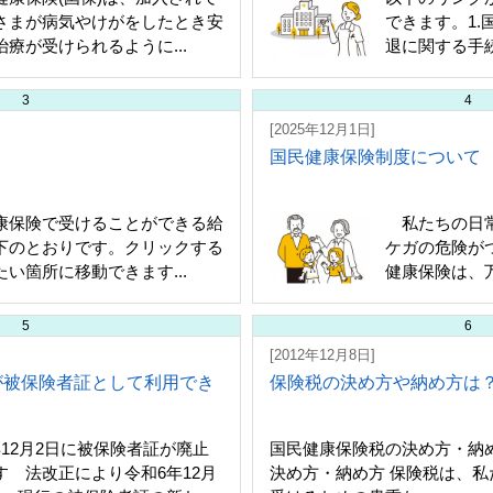
さまが病気やけがをしたとき安
できます。1.
治療が受けられるように...
退に関する手続
3
4
[2025年12月1日]
国民健康保険制度について
康保険で受けることができる給
私たちの日常
下のとおりです。クリックする
ケガの危険が
たい箇所に移動できます...
健康保険は、万
5
6
[2012年12月8日]
が被保険者証として利用でき
保険税の決め方や納め方は
年12月2日に被保険者証が廃止
国民健康保険税の決め方・納
す 法改正により令和6年12月
決め方・納め方 保険税は、