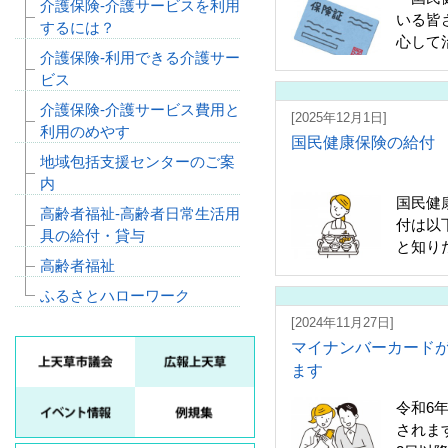
介護保険‐介護サービスを利用
いる皆
するには？
心して
介護保険‐利用できる介護サー
ビス
介護保険‐介護サービス費用と
[2025年12月1日]
利用のめやす
国民健康保険の給付
地域包括支援センターのご案
内
国民健
高齢者福祉‐高齢者日常生活用
付は以
具の給付・貸与
と知り
高齢者福祉
ふるさとハローワーク
[2024年11月27日]
マイナンバーカード
ます
令和6
されま