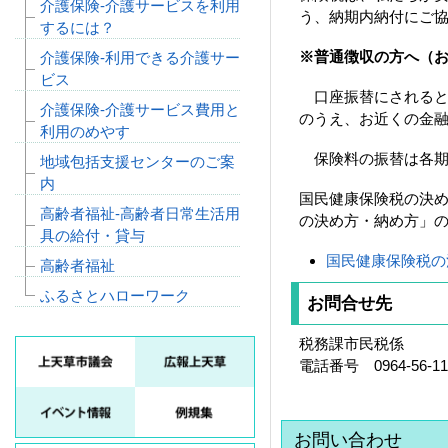
介護保険‐介護サービスを利用
う、納期内納付にご
するには？
※普通徴収の方へ（
介護保険‐利用できる介護サー
ビス
口座振替にされると
介護保険‐介護サービス費用と
のうえ、お近くの金
利用のめやす
保険料の振替は各期
地域包括支援センターのご案
内
国民健康保険税の決
高齢者福祉‐高齢者日常生活用
の決め方・納め方」
具の給付・貸与
国民健康保険税の
高齢者福祉
ふるさとハローワーク
お問合せ先
税務課市民税係
電話番号 0964-56-11
お問い合わせ