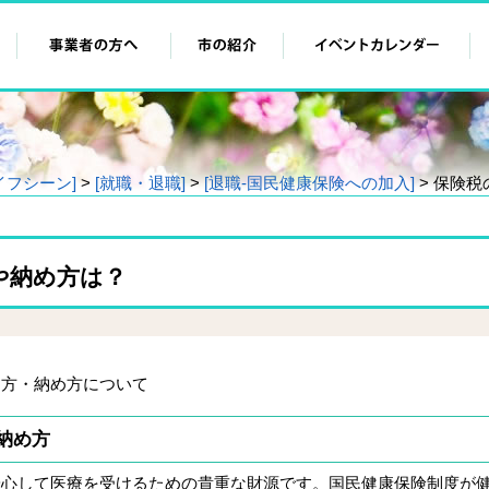
イフシーン]
>
[就職・退職]
>
[退職‐国民健康保険への加入]
> 保険
や納め方は？
め方・納め方について
納め方
安心して医療を受けるための貴重な財源です。国民健康保険制度が