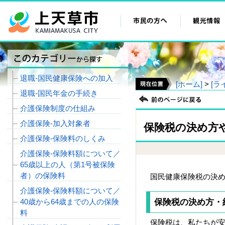
退職‐国民健康保険への加入
[ホーム]
>
[ラ
退職‐国民年金の手続き
介護保険制度の仕組み
介護保険‐加入対象者
保険税の決め方
介護保険‐保険料のしくみ
介護保険‐保険料額について／
65歳以上の人（第1号被保険
者）の保険料
国民健康保険税の決
介護保険‐保険料額について／
40歳から64歳までの人の保険
保険税の決め方・
料
保険税は、私たちが