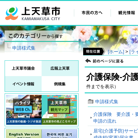
申請様式集
[ホーム]
>
[ラ
介護保険‐介
件までを表示）
申請様式集
介護保険 要介護・
申請の流れ
居宅(介護予防)サー
成依頼(変更)届出書