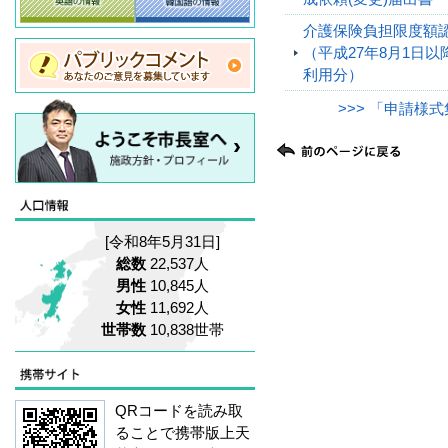
介護保険負担限度額
（平成27年8月1日
利用分）
>>> 「申請様
[令和8年5月31日]
総数
22,537人
男性
10,845人
女性
11,692人
世帯数
10,838世帯
QRコードを読み取
ることで携帯版上天