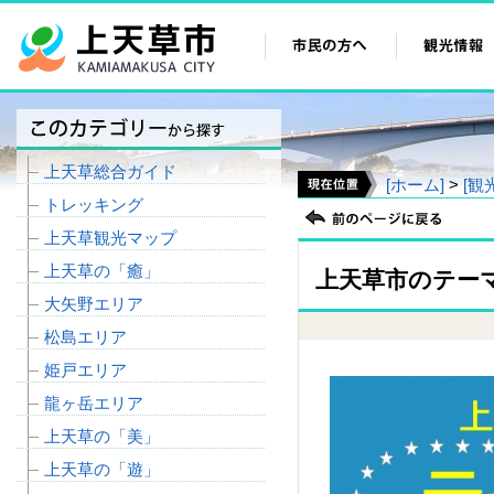
上天草総合ガイド
[ホーム]
>
[観
トレッキング
上天草観光マップ
上天草の「癒」
上天草市のテー
大矢野エリア
松島エリア
姫戸エリア
龍ヶ岳エリア
上天草の「美」
上天草の「遊」