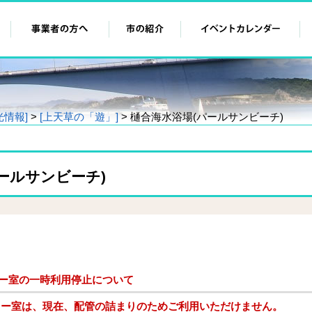
光情報]
>
[上天草の「遊」]
> 樋合海水浴場(パールサンビーチ)
ールサンビーチ)
ワー室の一時利用停止について
ワー室は、現在、配管の詰まりのためご利用いただけません。