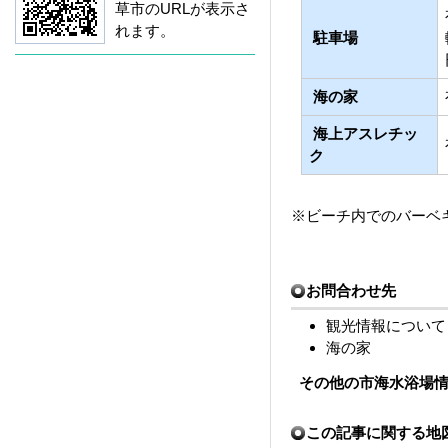
草市のURLが表示さ
れます。
駐車場
海の家
海上アスレチッ
ク
※ビーチ内でのバーベ
お問合わせ先
観光情報につい
海の家 あまくさ
その他の市海水浴場
この記事に関する地