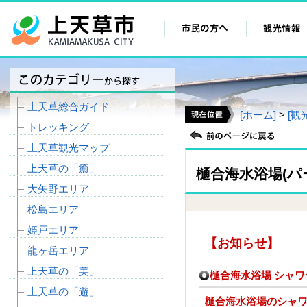
上天草総合ガイド
[ホーム]
>
[観
トレッキング
上天草観光マップ
上天草の「癒」
樋合海水浴場(パ
大矢野エリア
松島エリア
姫戸エリア
【お知らせ】
龍ヶ岳エリア
上天草の「美」
樋合海水浴場 シャ
上天草の「遊」
樋合海水浴場のシャ