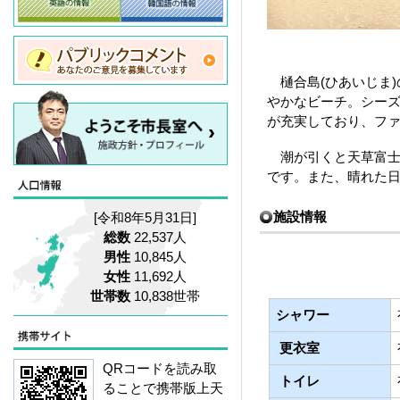
樋合島(ひあいじま)
やかなビーチ。シー
が充実しており、フ
潮が引くと天草富士と
です。また、晴れた
施設情報
[令和8年5月31日]
総数
22,537人
男性
10,845人
女性
11,692人
世帯数
10,838世帯
シャワー
更衣室
QRコードを読み取
トイレ
ることで携帯版上天