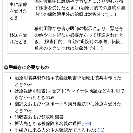
海外渡航中に急病やケガなどによりやむを得
中に診療
ず診療を受けたとき。(治療目的での渡航や国
を受けた
内での保険適用外の治療は対象外です。)
とき
移動困難な患者が医師の指示により、緊急そ
移送を受
の他やむを得ない必要があって移送されたと
けたとき
き。(検査目的、自宅や退院時の移送、転院、
通常のタクシー代は対象外です。)
手続きに必要なもの
治療用装具製作指示装着証明書※治療用装具を作った
ときのみ
診療報酬明細書(レセプト)※マイナ保険証などを利用で
きなかったときのみ
翻訳文およびパスポート※海外渡航中に診療を受けた
ときのみ
領収書および領収明細書
振込先となる被保険者名義の通帳(
※3
)
手続きに来る人の本人確認ができるもの(
※1
)