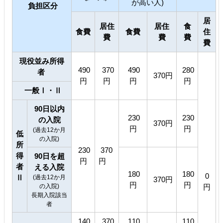
が高い人)
負担区分
居
居住
居住
食
食費
食費
住
費
費
費
費
現役並み所得
490
370
490
280
者
370円
円
円
円
円
一般Ⅰ・Ⅱ
90日以内
230
230
の入院
370円
円
円
(過去12か月
低
の入院)
所
230
370
得
90日を超
円
円
者
える入院
180
180
0
Ⅱ
(過去12か月
370円
円
円
の入院)
円
長期入院該当
者
140
370
110
110