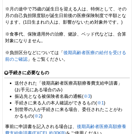
※月の途中で75歳の誕生日を迎える人は、特例として、その
月の自己負担限度額が誕生日前後の医療保険制度で半額とな
ります。(1日生まれの人は、影響がないため対象外です。)
※食事代、保険適用外の治療、健診、ベッド代などは、合算
対象になりません。
※負担区分などについては「
後期高齢者医療の給付を受ける
前のご確認
」をご覧ください。
手続きに必要なもの
送付された「後期高齢者医療高額療養費支給申請書」
(お手元にある場合のみ)
振込先となる被保険者名義の通帳(
※3
)
手続きに来る人の本人確認ができるもの(
※1
)
別世帯の人が手続きに来る場合、委任されたことがわ
かるもの(
※2
)
事前に申請書を記入される場合は、
後期高齢者医療高額療養
費支給申請書(EXCEL 約30KB)
をご使用ください。