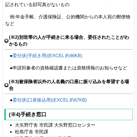
記されている顔写真がないもの
例:年金手帳、介護保険証、公的機関からの本人宛の郵便物
など
(※2)別世帯の人が手続きに来る場合、委任されたことがわ
かるもの
●
委任状(手続き用)(EXCEL 約46KB)
●申請対象者の資格確認書または資格情報のお知らせなど
(※3)被保険者以外の人名義の口座に振り込みを希望する場
合
●
委任状(口座振込用)(EXCEL 約67KB)
(※4)手続き窓口
大矢野庁舎 市民課 大矢野窓口センター
松島庁舎 市民課