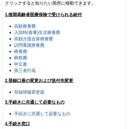
クリックすると知りたい箇所に移動できます。
1.後期高齢者医療保険で受けられる給付
高額療養費
入院時(食事)生活療養費
高額介護合算療養費
訪問看護療養費
療養費
葬祭費
申立書
第三者行為
2.登録口座の変更および送付先変更
登録情報変更届
3
.手続きに共通して必要なもの
手続きに共通して必要なもの
4.手続き窓口