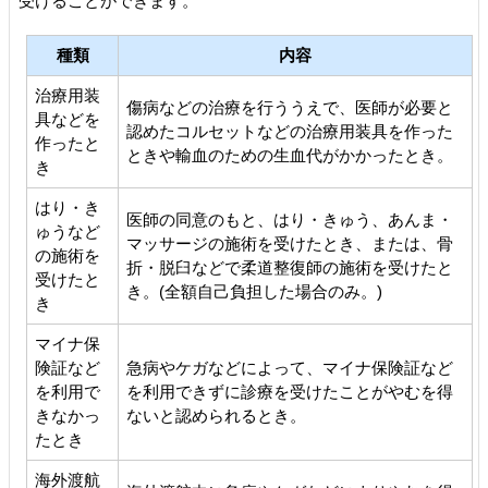
受けることができます。
種類
内容
治療用装
傷病などの治療を行ううえで、医師が必要と
具などを
認めたコルセットなどの治療用装具を作った
作ったと
ときや輸血のための生血代がかかったとき。
き
はり・き
医師の同意のもと、はり・きゅう、あんま・
ゅうなど
マッサージの施術を受けたとき、または、骨
の施術を
折・脱臼などで柔道整復師の施術を受けたと
受けたと
き。(全額自己負担した場合のみ。)
き
マイナ保
険証など
急病やケガなどによって、マイナ保険証など
を利用で
を利用できずに診療を受けたことがやむを得
きなかっ
ないと認められるとき。
たとき
海外渡航