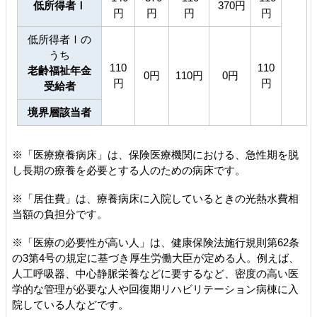
低所得者Ⅰ
370円
円
円
円
円
低所得者Ⅰの
うち
110
110
老齢福祉年金
0円
110円
0円
円
円
受給者
境界層該当者
※「医療療養病床」は、保険医療機関における、急性期を脱
し長期の療養を必要とする人のための病床です。
※「居住費」は、療養病床に入院しているときの光熱水費相
当額の負担分です。
※「医療の必要性が高い人」は、健康保険法施行規則第62条
の3第4号の規定に基づき厚生労働大臣が定める人。例えば、
人工呼吸器、中心静脈栄養などに要するなど、密度の高い医
学的な管理が必要な人や回復期リハビリテーション病棟に入
院している人などです。