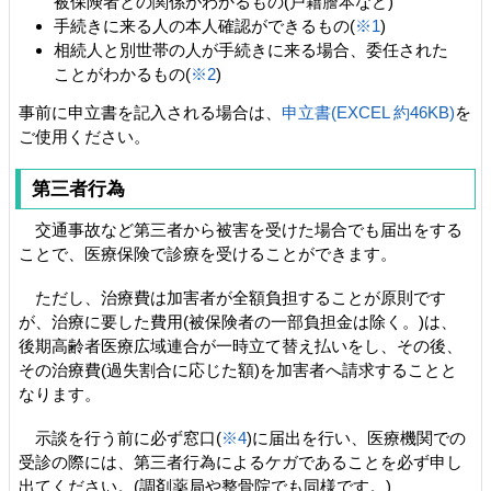
被保険者との関係がわかるもの(戸籍謄本など)
手続きに来る人の本人確認ができるもの(
※1
)
相続人と別世帯の人が手続きに来る場合、委任された
ことがわかるもの(
※2
)
事前に申立書を記入される場合は、
申立書(EXCEL 約46KB)
を
ご使用ください。
第三者行為
交通事故など第三者から被害を受けた場合でも届出をする
ことで、医療保険で診療を受けることができます。
ただし、治療費は加害者が全額負担することが原則です
が、治療に要した費用(被保険者の一部負担金は除く。)は、
後期高齢者医療広域連合が一時立て替え払いをし、その後、
その治療費(過失割合に応じた額)を加害者へ請求することと
なります。
示談を行う前に必ず窓口(
※4
)に届出を行い、医療機関での
受診の際には、第三者行為によるケガであることを必ず申し
出てください。(調剤薬局や整骨院でも同様です。)