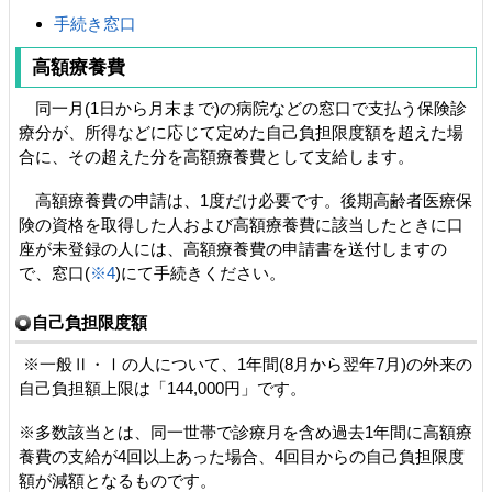
手続き窓口
高額療養費
同一月(1日から月末まで)の病院などの窓口で支払う保険診
療分が、所得などに応じて定めた自己負担限度額を超えた場
合に、その超えた分を高額療養費として支給します。
高額療養費の申請は、1度だけ必要です。後期高齢者医療保
険の資格を取得した人および高額療養費に該当したときに口
座が未登録の人には、高額療養費の申請書を送付しますの
で、窓口(
※4
)にて手続きください。
自己負担限度額
※一般Ⅱ・Ⅰの人について、1年間(8月から翌年7月)の外来の
自己負担額上限は「144,000円」です。
※多数該当とは、同一世帯で診療月を含め過去1年間に高額療
養費の支給が4回以上あった場合、4回目からの自己負担限度
額が減額となるものです。