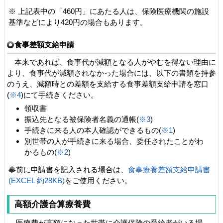
※ 上記表中の「460円」にあたる人は、保険医療機関の施設
基準などにより420円の場合もあります。
食事差額支給申請
本来であれば、食事代が減額となる人がやむを得ない理由に
より、食事代が減額されなかった場合には、以下の書類を持参
のうえ、減額時との差額を支給する食事差額支給申請を窓口
(
※4
)にて手続きください。
領収書
振込先となる被保険者名義の通帳(
※3
)
手続きに来る人の本人確認ができるもの(
※1
)
別世帯の人が手続きに来る場合、委任されたことがわ
かるもの(
※2
)
事前に申請書を記入される場合は、
食事療養差額支給申請書
(EXCEL 約28KB)
をご使用ください。
高額介護合算療養費
医療費が高額になった世帯に介護保険の受給者がいる場