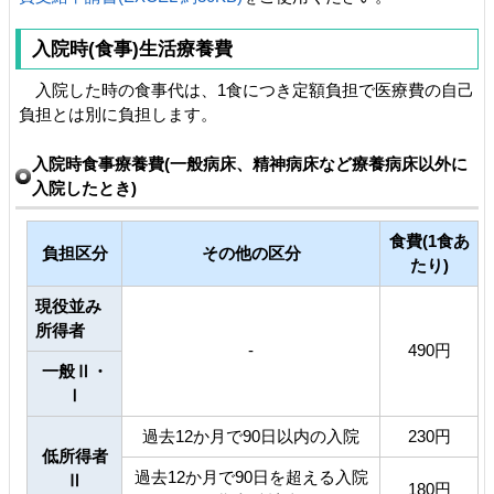
入院時(食事)生活療養費
入院した時の食事代は、1食につき定額負担で医療費の自己
負担とは別に負担します。
入院時食事療養費(一般病床、精神病床など療養病床以外に
入院したとき)
食費(1食あ
負担区分
その他の区分
たり)
現役並み
所得者
-
490円
一般Ⅱ・
Ⅰ
過去12か月で90日以内の入院
230円
低所得者
過去12か月で90日を超える入院
Ⅱ
180円