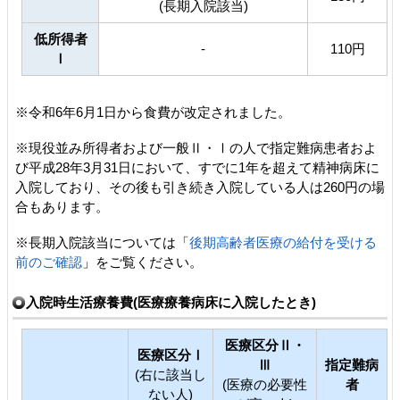
(長期入院該当)
低所得者
-
110円
Ⅰ
※令和6年6月1日から食費が改定されました。
※現役並み所得者および一般Ⅱ・Ⅰの人で指定難病患者およ
び平成28年3月31日において、すでに1年を超えて精神病床に
入院しており、その後も引き続き入院している人は260円の場
合もあります。
※長期入院該当については「
後期高齢者医療の給付を受ける
前のご確認
」をご覧ください。
入院時生活療養費(医療療養病床に入院したとき)
医療区分Ⅱ・
医療区分Ⅰ
Ⅲ
指定難病
(右に該当し
(医療の必要性
者
ない人)