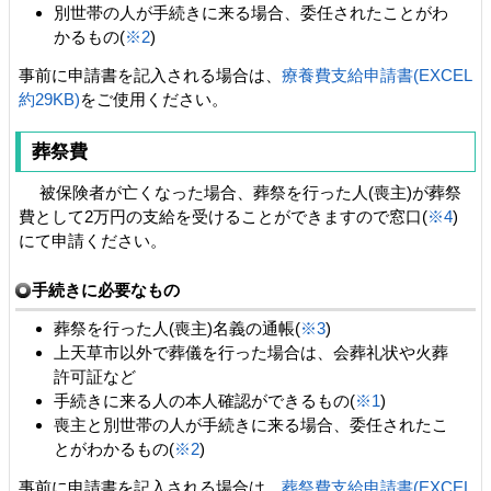
別世帯の人が手続きに来る場合、委任されたことがわ
かるもの(
※2
)
事前に申請書を記入される場合は、
療養費支給申請書(EXCEL
約29KB)
をご使用ください。
葬祭費
被保険者が亡くなった場合、葬祭を行った人(喪主)が葬祭
費として2万円の支給を受けることができますので窓口(
※4
)
にて申請ください。
手続きに必要なもの
葬祭を行った人(喪主)名義の通帳(
※3
)
上天草市以外で葬儀を行った場合は、会葬礼状や火葬
許可証など
手続きに来る人の本人確認ができるもの(
※1
)
喪主と別世帯の人が手続きに来る場合、委任されたこ
とがわかるもの(
※2
)
事前に申請書を記入される場合は、
葬祭費支給申請書(EXCEL