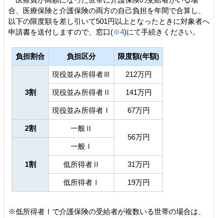
合、医療保険と介護保険の両方の自己負担を年間で合算し、
以下の限度額を差し引いて501円以上となったときに対象者へ
申請書を送付しますので、窓口(
※4
)にて手続きください。
負担割合
負担区分
限度額(年額)
現役並み所得者Ⅲ
212万円
3割
現役並み所得者Ⅱ
141万円
現役並み所得者Ⅰ
67万円
2割
一般Ⅱ
56万円
一般Ⅰ
1割
低所得者Ⅱ
31万円
低所得者Ⅰ
19万円
※低所得者Ⅰで介護保険の受給者が複数いる世帯の場合は、