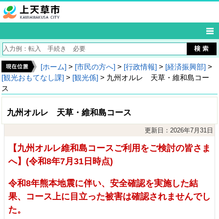
[ホーム]
>
[市民の方へ]
>
[行政情報]
>
[経済振興部]
>
[観光おもてなし課]
>
[観光係]
> 九州オルレ 天草・維和島コー
ス
九州オルレ 天草・維和島コース
更新日：2026年7月31日
【九州オルレ維和島コースご利用をご検討の皆さま
へ】(令和8年7月31日時点)
令和8年熊本地震に伴い、安全確認を実施した結
果、コース上に目立った被害は確認されませんでし
た。