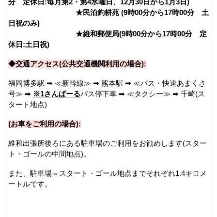
分 定休日:毎月第2・第4水曜日、12月30日から1月3日)
★民泊釣耕苑 (9時00分から17時00分 土
日祝のみ)
★維和郵便局(9時00分から17時00分 定
休日:土日祝)
◆交通アクセス(公共交通機関利用の場合):
福岡博多駅 ➡ ≪新幹線≫ ➡ 熊本駅 ➡ ≪バス・快速あまくさ
号≫ ➡
※1さんぱーる
バス停下車 ➡ ≪タクシー≫ ➡ 千崎(ス
タート地点)
(お車をご利用の場合):
維和出張所後ろにある駐車場のご利用をお勧めします(スター
ト・ゴールの中間地点)。
また、駐車場⇔スタート・ゴール地点までそれぞれ1.4キロメ
ートルです。