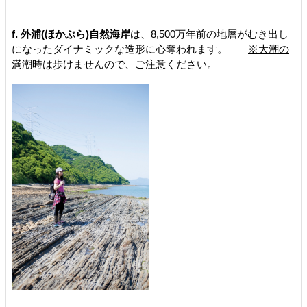
f. 外浦(ほかぶら)自然海岸
は、8,500万年前の地層がむき出し
になったダイナミックな造形に心奪われます。
※大潮の
満潮時は歩けませんので、ご注意ください。