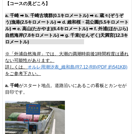
【コースの見どころ】
a. 千崎 ➡ b. 千崎古墳群(0.1キロメートル) ➡ c. 蔵々(ぞうぞ
う)漁港(2.5キロメートル) ➡ d. 維和桜・花公園(5.5キロメート
ル) ➡ e. 高山(たかやま)(6.4
キロメートル) ➡ f. 外浦(ほかぶら)
自然海岸(7.8キロメートル) ➡ g. 千束(せんぞく)天満宮(12.3キ
ロメートル)
※「外浦自然海岸」では、大潮の満潮時前後1時間程度は通れ
ない可能性があります。
詳しくは、
オルレ用潮汐表_維和島(R7.12-R8)(PDF 約541KB)
をご参考下さい。
a. 千崎
がスタート地点。道路沿いにあるこの看板とカンセが
目印です。