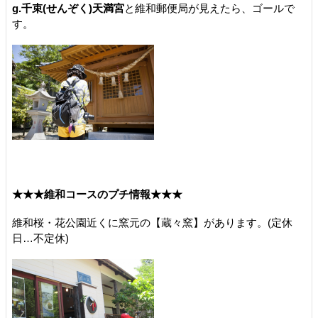
g.千束(せんぞく)天満宮
と維和郵便局が見えたら、ゴールで
す。
★★★維和コースのプチ情報★★★
維和桜・花公園近くに窯元の【蔵々窯】があります。(定休
日…不定休)