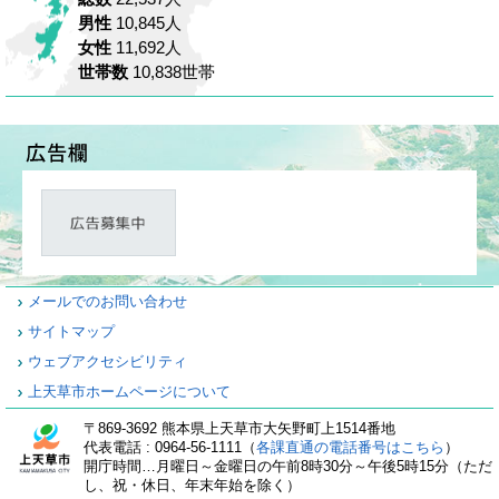
男性
10,845人
女性
11,692人
世帯数
10,838世帯
メールでのお問い合わせ
サイトマップ
ウェブアクセシビリティ
上天草市ホームページについて
〒869-3692 熊本県上天草市大矢野町上1514番地
代表電話 : 0964-56-1111（
各課直通の電話番号はこちら
）
開庁時間…月曜日～金曜日の午前8時30分～午後5時15分（ただ
し、祝・休日、年末年始を除く）