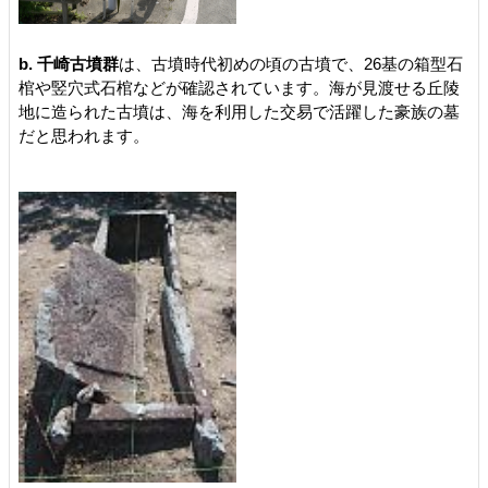
b. 千崎古墳群
は、古墳時代初めの頃の古墳で、26基の箱型石
棺や竪穴式石棺などが確認されています。海が見渡せる丘陵
地に造られた古墳は、海を利用した交易で活躍した豪族の墓
だと思われます。