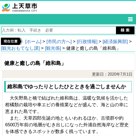
[ホーム]
>
[市民の方へ]
>
[行政情報]
>
[経済振興部]
>
[観光おもてなし課]
>
[観光係]
> 健康と癒しの島「維和島」
健康と癒しの島「維和島」
更新日：2020年7月1日
維和島でゆったりとしたひとときを過ごしませんか
大矢野島と橋で結ばれた維和島は、温暖な気候を活かした
柑橘類の栽培や車エビの養殖業などが盛んで、海と山の幸に
恵まれた島です。
また、天草四郎生誕の地ともいわれるほか、古墳群や約
6500万年前の地層がむき出しになった外浦自然海岸など歴史
を体感できるスポットが数多く残っています。