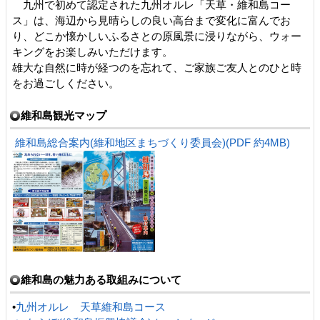
九州で初めて認定された九州オルレ「天草・維和島コー
ス」は、海辺から見晴らしの良い高台まで変化に富んでお
り、どこか懐かしいふるさとの原風景に浸りながら、ウォー
キングをお楽しみいただけます。
雄大な自然に時が経つのを忘れて、ご家族ご友人とのひと時
をお過ごしください。
維和島観光マップ
維和島総合案内(維和地区まちづくり委員会)(PDF 約4MB)
維和島の魅力ある取組みについて
•
九州オルレ 天草維和島コース