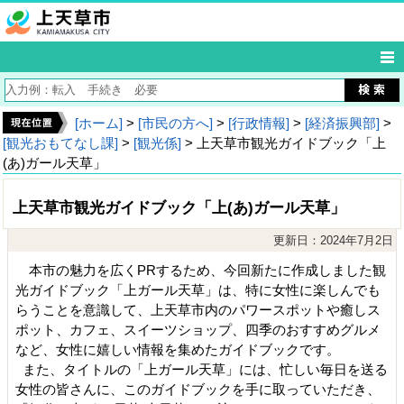
[ホーム]
>
[市民の方へ]
>
[行政情報]
>
[経済振興部]
>
[観光おもてなし課]
>
[観光係]
> 上天草市観光ガイドブック「上
(あ)ガール天草」
上天草市観光ガイドブック「上(あ)ガール天草」
更新日：2024年7月2日
本市の魅力を広くPRするため、今回新たに作成しました観
光ガイドブック「上ガール天草」は、特に女性に楽しんでも
らうことを意識して、上天草市内のパワースポットや癒しス
ポット、カフェ、スイーツショップ、四季のおすすめグルメ
など、女性に嬉しい情報を集めたガイドブックです。
また、タイトルの「上ガール天草」には、忙しい毎日を送る
女性の皆さんに、このガイドブックを手に取っていただき、