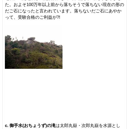
た。およそ100万年以上前から落ちそうで落ちない現在の形の
だご石になったと言われています。落ちないだご石にあやか
って、受験合格のご利益が?!
c. 御手水(おちょうず)の滝
は太郎丸嶽・次郎丸嶽を水源とし