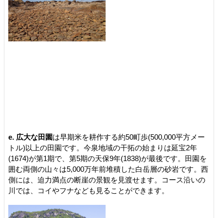
e. 広大な田園
は早期米を耕作する約50町歩(500,000平方メー
トル)以上の田園です。今泉地域の干拓の始まりは延宝2年
(1674)が第1期で、第5期の天保9年(1838)が最後です。田園を
囲む両側の山々は5,000万年前堆積した白岳層の砂岩です。西
側には、迫力満点の断崖の景観を見渡せます。コース沿いの
川では、コイやフナなども見ることができます。