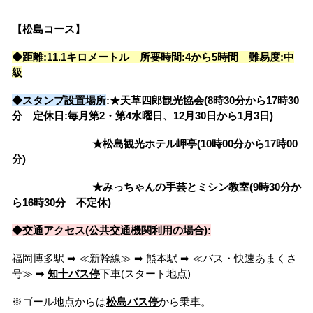
【松島コース】
◆距離:11.1キロメートル 所要時間:4から5時間 難易度:中
級
◆スタンプ設置場所
:★天草四郎観光協会(8時30分から17時30
分 定休日:毎月第2・第4水曜日、12月30日から1月3日)
★松島観光ホテル岬亭(10時00分から17時00
分)
★みっちゃんの手芸とミシン教室(9時30分か
ら16時30分 不定休)
◆交通アクセス(公共交通機関利用の場合):
福岡博多駅 ➡ ≪新幹線≫ ➡ 熊本駅 ➡ ≪バス・快速あまくさ
号≫ ➡
知十バス停
下車(スタート地点)
※ゴール地点からは
松島バス停
から乗車。