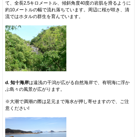
て、全長2.5キロメートル、傾斜角度40度の岩肌を滑るように
約10メートルの幅で流れ落ちています。周辺に桜が咲き、清
流ではホタルの群生を育んでいます。
d. 知十海岸
は遠浅の干潟が広がる自然海岸で、有明海に浮か
ぶ島々の風景が広がります。
※大潮で満潮の際は足元まで海水が押し寄せますので、ご注
意ください!