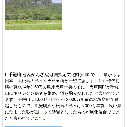
f. 千巌山(せんがんざん)
は国指定文化財(名勝)で、山頂からは
日本三大松島の島々や天草五橋が一望できます。江戸時代初
期の寛永14年(1637)の島原天草一揆の前に、天草四郎が千厳
山にキリシタン信者を集め、酒を酌み交わしたと言われてい
ます。千厳山は1,000万年前から2,000万年前の地殻変動で隆
起したもので、風光明媚な松島の島々は5,000万年前に浅い海
にたまった砂が固まって砂岩となったものが風化浸食ででき
たと言われています。