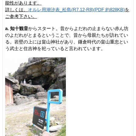
能性があります。
詳しくは、
オルレ用潮汐表_松島(R7.12-R8)(PDF 約828KB)
を
ご参考下さい。
a. 知十観音
からスタート。昔からよだれの止まらない赤ん坊
のよだれがとまるということで、昔から母親たちが訪れてい
る。岩壁の上には畠山神社があり、鎌倉時代の畠山重忠とい
う武士と住吉神を祀っていると言われています。