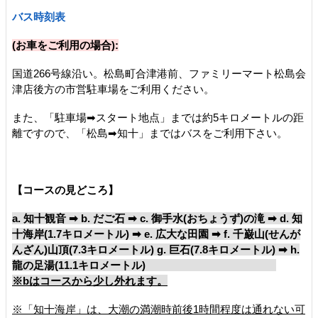
バス時刻表
(お車をご利用の場合):
国道266号線沿い。松島町合津港前、ファミリーマート松島会
津店後方の市営駐車場をご利用ください。
また、「駐車場➡スタート地点」までは約5キロメートルの距
離ですので、「松島➡知十」まではバスをご利用下さい。
【コースの見どころ】
a. 知十観音 ➡ b. だご石 ➡ c. 御手水(おちょうず)の滝 ➡ d. 知
十海岸(1.7キロメートル) ➡ e. 広大な田園 ➡ f. 千巌山(せんが
んざん)山頂(7.3キロメートル) g. 巨石(7.8キロメートル) ➡ h.
龍の足湯(11.1キロメートル)
※bはコースから少し外れます。
※「知十海岸」は、大潮の満潮時前後1時間程度は通れない可