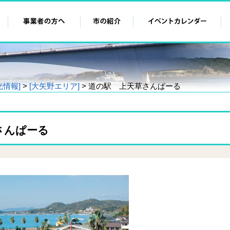
光情報]
>
[大矢野エリア]
> 道の駅 上天草さんぱーる
さんぱーる