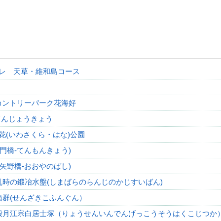
ルレ 天草・維和島コース
カントリーパーク花海好
てんじょうきょう
花(いわさくら・はな)公園
天門橋‐てんもんきょう)
大矢野橋-おおやのばし)
乱時の鍛冶水盤(しまばらのらんじのかじすいばん)
墳群(せんざきこふんぐん）
殿月江宗白居士塚（りょうせんいんでんげっこうそうはくこじつか