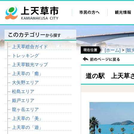
上天草総合ガイド
[ホーム]
>
[観
トレッキング
上天草観光マップ
上天草の「癒」
道の駅 上天草
大矢野エリア
松島エリア
姫戸エリア
龍ヶ岳エリア
上天草の「美」
上天草の「遊」