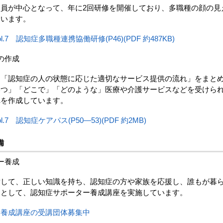
員が中心となって、年に2回研修を開催しており、多職種の顔の見
ています。
.7 認知症多職種連携協働研修(P46)(PDF 約487KB)
の作成
「認知症の人の状態に応じた適切なサービス提供の流れ」をまと
いつ」「どこで」「どのような」医療や介護サービスなどを受けら
れを作成しています。
.7 認知症ケアパス(P50―53)(PDF 約2MB)
備
ー養成
して、正しい知識を持ち、認知症の方や家族を応援し、誰もが暮
アとして、認知症サポーター養成講座を実施しています。
ー養成講座の受講団体募集中