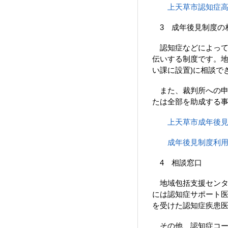
上天草市認知症
3 成年後見制度の
認知症などによって
伝いする制度です。地
い課に設置)に相談で
また、裁判所への申
たは全部を助成する
上天草市成年後
成年後見制度利
4 相談窓口
地域包括支援センター
には認知症サポート
を受けた認知症疾患
その他、認知症コー