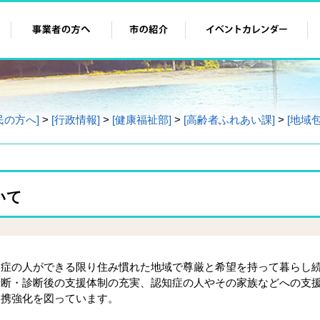
民の方へ]
>
[行政情報]
>
[健康福祉部]
>
[高齢者ふれあい課]
>
[地域
いて
症の人ができる限り住み慣れた地域で尊厳と希望を持って暮らし
診断・診断後の支援体制の充実、認知症の人やその家族などへの支
連携強化を図っています。