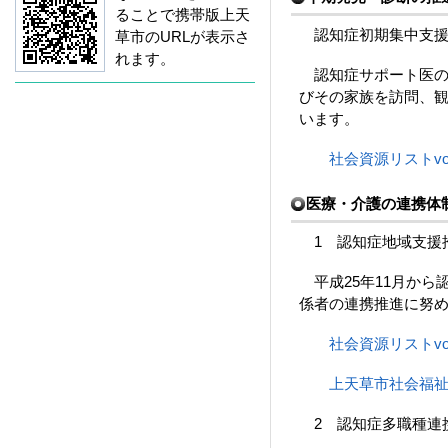
ることで携帯版上天
認知症初期集中支援
草市のURLが表示さ
れます。
認知症サポート医の
びその家族を訪問、
います。
社会資源リストvol
医療・介護の連携体
1 認知症地域支援
平成25年11月から
係者の連携推進に努
社会資源リストvol
上天草市社会福
2 認知症多職種連