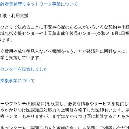
高齢者等見守りネットワーク事業について
相談・利用支援
ひとりで決めることに不安や心配のある人がいろいろな契約や手
域包括支援センターや上天草市成年後見センター(令和6年8月1日
きます。
立費用や成年後見人などへ報酬を払うことが経済的に困難な人に
事業も実施しています。
見センターを設置しました
用支援事業について
やブランチ(相談窓口)を設置し、必要な情報やサービスを提供し
医やかかりつけ医認知症対応力向上研修を修了した医師もいます。
医療センターもありますが、まずはかかりつけ医に相談することを
ルセンターや「認知症の人と家族の会」にも気軽にご相談いただ