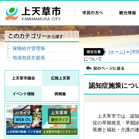
保険給付管理係
[ホーム]
>
[市
地域包括支援係
について
認知症施策につ
上天草市では、認知
症の早期発見・早期
医療と福祉・介護の