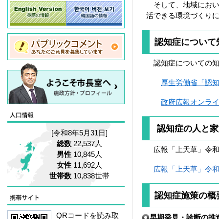
そして、地域におい
活できる環境づくり
認知症について
認知症についての知
厚生労働省「認
政府広報オンラ
認知症の人と家
[令和8年5月31日]
総数
22,537人
広報「上天草」令和
男性
10,845人
女性
11,692人
広報「上天草」令和7年
世帯数
10,838世帯
認知症施策の概
QRコードを読み取
早期発見・診断の推