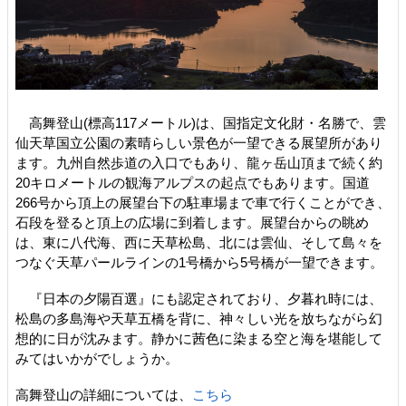
高舞登山(標高117メートル)は、国指定文化財・名勝で、雲
仙天草国立公園の素晴らしい景色が一望できる展望所があり
ます。九州自然歩道の入口でもあり、龍ヶ岳山頂まで続く約
20キロメートルの観海アルプスの起点でもあります。国道
266号から頂上の展望台下の駐車場まで車で行くことができ、
石段を登ると頂上の広場に到着します。展望台からの眺め
は、東に八代海、西に天草松島、北には雲仙、そして島々を
つなぐ天草パールラインの1号橋から5号橋が一望できます。
『日本の夕陽百選』にも認定されており、夕暮れ時には、
松島の多島海や天草五橋を背に、神々しい光を放ちながら幻
想的に日が沈みます。静かに茜色に染まる空と海を堪能して
みてはいかがでしょうか。
高舞登山の詳細については、
こちら