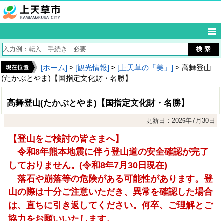
[ホーム]
>
[観光情報]
>
[上天草の「美」]
> 高舞登山
(たかぶとやま)【国指定文化財・名勝】
高舞登山(たかぶとやま)【国指定文化財・名勝】
更新日：2026年7月30日
【登山をご検討の皆さまへ】
令和8年熊本地震に伴う登山道の安全確認が完了
しておりません。(令和8年7月30日現在)
落石や崩落等の危険がある可能性があります。登
山の際は十分ご注意いただき、異常を確認した場合
は、直ちに引き返してください。何卒、ご理解とご
協力をお願いいたします。