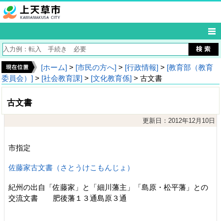
[ホーム]
>
[市民の方へ]
>
[行政情報]
>
[教育部（教育
委員会）]
>
[社会教育課]
>
[文化教育係]
> 古文書
古文書
更新日：2012年12月10日
市指定
佐藤家古文書（さとうけこもんじょ）
紀州の出自「佐藤家」と「細川藩主」「島原・松平藩」との
交流文書 肥後藩１３通島原３通