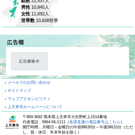
総数
22,537人
男性
10,845人
女性
11,692人
世帯数
10,838世帯
メールでのお問い合わせ
サイトマップ
ウェブアクセシビリティ
上天草市ホームページについて
〒869-3692 熊本県上天草市大矢野町上1514番地
代表電話 : 0964-56-1111（
各課直通の電話番号はこちら
）
開庁時間…月曜日～金曜日の午前8時30分～午後5時15分（ただ
し、祝・休日、年末年始を除く）