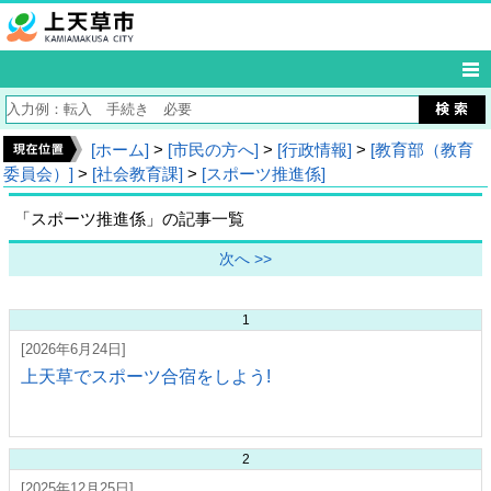
[ホーム]
>
[市民の方へ]
>
[行政情報]
>
[教育部（教育
委員会）]
>
[社会教育課]
>
[スポーツ推進係]
「スポーツ推進係」の記事一覧
次へ >>
1
[2026年6月24日]
上天草でスポーツ合宿をしよう!
2
[2025年12月25日]