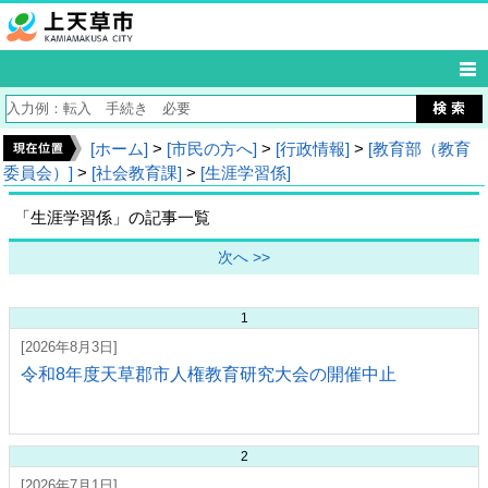
[ホーム]
>
[市民の方へ]
>
[行政情報]
>
[教育部（教育
委員会）]
>
[社会教育課]
>
[生涯学習係]
「生涯学習係」の記事一覧
次へ >>
1
[2026年8月3日]
令和8年度天草郡市人権教育研究大会の開催中止
2
[2026年7月1日]