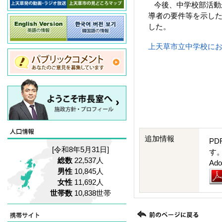
今後、中学校部活動
導者の要件等を示した
した。
上天草市立中学校におけ
追加情報
PD
[令和8年5月31日]
す
総数
22,537人
A
男性
10,845人
女性
11,692人
世帯数
10,838世帯