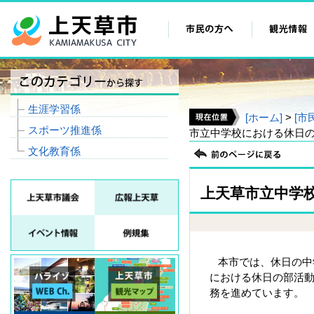
生涯学習係
[ホーム]
>
[市
スポーツ推進係
市立中学校における休日
文化教育係
上天草市立中学
本市では、休日の中
における休日の部活動
務を進めています。