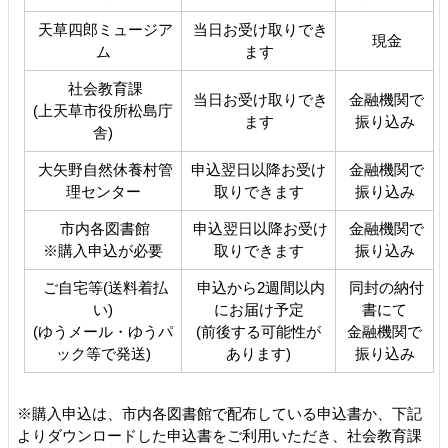
天草四郎ミュージア
当日お受け取りでき
現金
ム
ます
社会教育課
当日お受け取りでき
金融機関で
(上天草市役所松島庁
ます
振り込み
舎)
大矢野自然休養村管
申込翌日以降お受け
金融機関で
理センター
取りできます
振り込み
市内各図書館
申込翌日以降お受け
金融機関で
※購入申込が必要
取りできます
振り込み
ご自宅等(送料着払
申込から2週間以内
同封の納付
い)
にお届け予定
書にて
(ゆうメール・ゆうパ
(前後する可能性が
金融機関で
ック等で発送)
あります)
振り込み
※購入申込は、市内各図書館で配布している申込書か、下記
よりダウンロードした申込書をご利用いただき、社会教育課