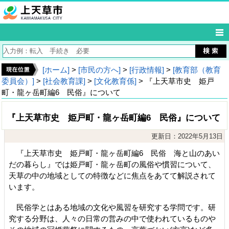
[ホーム]
>
[市民の方へ]
>
[行政情報]
>
[教育部（教育
委員会）]
>
[社会教育課]
>
[文化教育係]
> 『上天草市史 姫戸
町・龍ヶ岳町編6 民俗』について
『上天草市史 姫戸町・龍ヶ岳町編6 民俗』について
更新日：2022年5月13日
『上天草市史 姫戸町・龍ヶ岳町編6 民俗 海と山のあい
だの暮らし』では姫戸町・龍ヶ岳町の風俗や慣習について、
天草の中の地域としての特徴などに焦点をあてて解説されて
います。
民俗学とはある地域の文化や風習を研究する学問です。研
究する分野は、人々の日常の営みの中で使われているものや