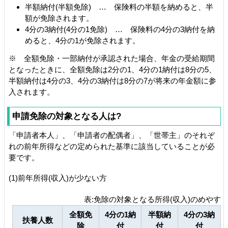
半額納付(半額免除) … 保険料の半額を納めると、半
額が免除されます。
4分の3納付(4分の1免除) … 保険料の4分の3納付を納
めると、4分の1が免除されます。
※ 全額免除・一部納付が承認された場合、年金の受給期間
となったときに、全額免除は2分の1、4分の1納付は8分の5、
半額納付は4分の3、4分の3納付は8分の7が将来の年金額に参
入されます。
申請免除の対象となる人は?
「申請者本人」、「申請者の配偶者」、「世帯主」のそれぞ
れの前年所得などの定められた基準に該当していることが必
要です。
(1)前年所得(収入)が少ない方
表:免除の対象となる所得(収入)のめやす
全額免
4分の1納
半額納
4分の3納
扶養人数
除
付
付
付