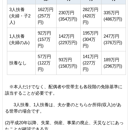
3人扶養
162万円
282万円
230万円
335万円
(夫婦・子2
(257万
(420万
(354万円)
(486万円)
人)
円)
円)
92万円
195万円
1人扶養
142万円
247万円
(157万
(304万
(夫婦のみ)
(229万円)
(376万円)
円)
円)
57万円
141万円
93万円
189万円
扶養なし
(122万
(227万
(158万円)
(296万円)
円)
円)
※本人だけでなく、配偶者や世帯主も各段階の免除基準に
該当することが必要です。
3人扶養、1人扶養は、夫か妻のとちらか所得(収入)があ
る世帯の場合です。
(2)平成20年以降、失業、倒産、事業の廃止、天災などにあっ
たことが確認できる方