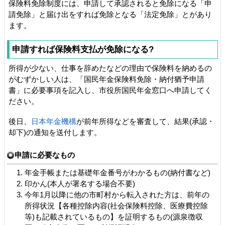
保険料免除制度には、申請して承認されると免除になる「申
請免除」と届け出をすれば免除となる「法定免除」とがあり
ます。
申請すれば保険料支払が免除になる?
所得が少ない、仕事を辞めたなどの理由で保険料を納めるの
がむずかしい人は、「国民年金保険料免除・納付猶予申請
書」に必要事項を記入し、市役所国民年金窓口へ申請してく
ださい。
後日、
日本年金機構
が前年所得などを審査して、結果(承認・
却下)の通知を送付します。
申請に必要なもの
年金手帳または基礎年金番号がわかるもの(納付書など)
印かん(本人が署名する場合不要)
今年1月以降に他の市町村から転入された方は、前年の
所得状況【各種控除内容(社会保険料控除、医療費控除
等)も記載されているもの】を証明するもの(源泉徴収