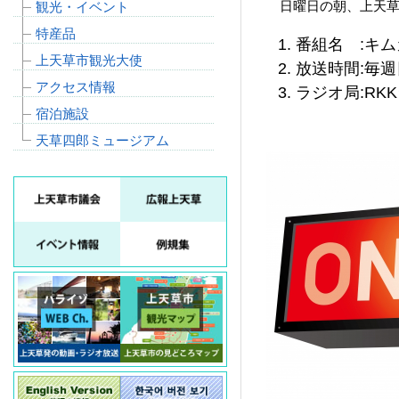
日曜日の朝、上天草
観光・イベント
特産品
番組名 :キ
上天草市観光大使
放送時間:毎週
アクセス情報
ラジオ局:RK
宿泊施設
天草四郎ミュージアム