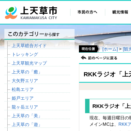
上天草総合ガイド
[ホーム]
>
[観
トレッキング
上天草観光マップ
上天草の「癒」
RKKラジオ「
大矢野エリア
松島エリア
姫戸エリア
RKKラジオ「
龍ヶ岳エリア
上天草の「美」
現在、毎週日曜日の朝
メインMCは、
RKK
上天草の「遊」