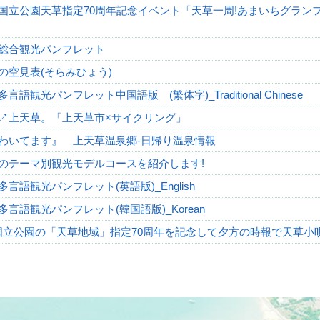
国立公園天草指定70周年記念イベント「天草一周!あまいちグランフ
総合観光パンフレット
の空見表(そらみひょう)
言語観光パンフレット中国語版 (繁体字)_Traditional Chinese
↗上天草。「上天草市×サイクリング」
わいてます』 上天草温泉郷-日帰り温泉情報
のテーマ別観光モデルコースを紹介します!
言語観光パンフレット(英語版)_English
多言語観光パンフレット(韓国語版)_Korean
国立公園の「天草地域」指定70周年を記念して夕方の時報で天草小