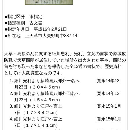
■指定区分 市指定
■指定種別 古文書
■指定年月日 平成16年2月21日
■所在地 上天草市大矢野町中887-14
天草・島原の乱に関する細川忠利、光利、立允の書状で原城攻
防戦で天草四朗が居住していた場所を出火させた事や、四郎の
首を討ち取った事などを報告した全13通の書状で、歴史資料
としては大変貴重なものです。
細川光利より藤崎喜八郎外一名へ 寛永14年12
月23日（３０×４５cm）
細川光利より藤崎喜八郎外四名へ 寛永14年12
月23日（１５×４５cm）
細川光利より江戸へ言上 寛永15年1月
7日（１７×３４２cm）
細川光利より江戸へ言上 寛永15年1月
7日（１７×１４１cm）