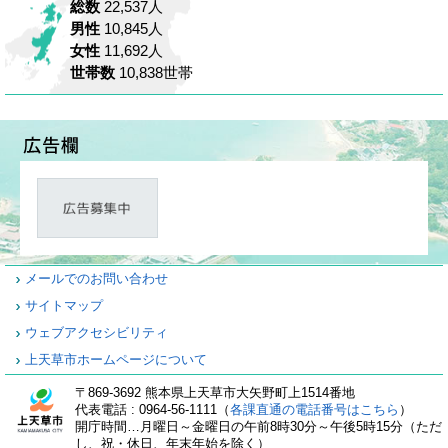
総数
22,537人
男性
10,845人
女性
11,692人
世帯数
10,838世帯
メールでのお問い合わせ
サイトマップ
ウェブアクセシビリティ
上天草市ホームページについて
〒869-3692 熊本県上天草市大矢野町上1514番地
代表電話 : 0964-56-1111（
各課直通の電話番号はこちら
）
開庁時間…月曜日～金曜日の午前8時30分～午後5時15分（ただ
し、祝・休日、年末年始を除く）