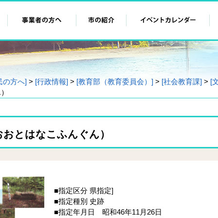
民の方へ]
>
[行政情報]
>
[教育部（教育委員会）]
>
[社会教育課]
>
[
ん）
おおとはなこふんぐん）
■指定区分 県指定]
■指定種別 史跡
■指定年月日 昭和46年11月26日