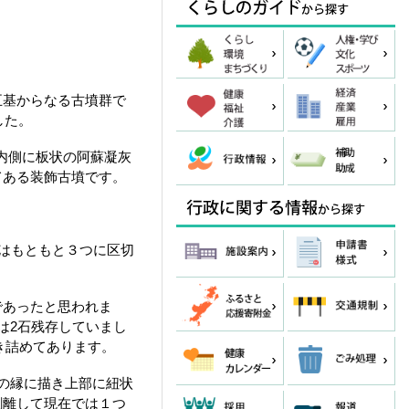
五基からなる古墳群で
した。
の内側に板状の阿蘇凝灰
てある装飾古墳です。
はもともと３つに区切
あったと思われま
は2石残存していまし
敷き詰めてあります。
の縁に描き上部に紐状
剥離して現在では１つ