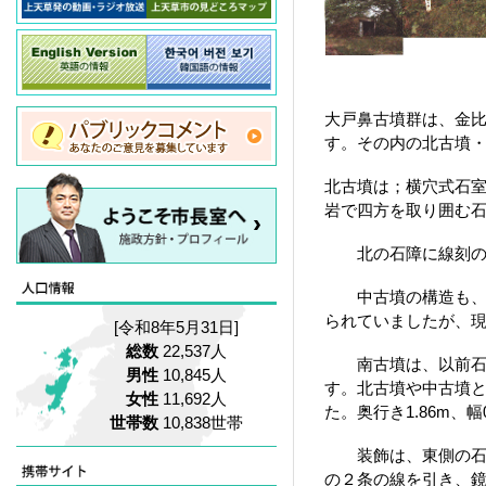
大戸鼻古墳群は、金
す。その内の北古墳・
北古墳は；横穴式石室
岩で四方を取り囲む
北の石障に線刻の三
中古墳の構造も、北古
られていましたが、
[令和8年5月31日]
総数
22,537人
南古墳は、以前石室
男性
10,845人
す。北古墳や中古墳と
女性
11,692人
た。奥行き1.86m、
世帯数
10,838世帯
装飾は、東側の石障
の２条の線を引き、