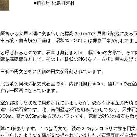
■所在地 松島町阿村
比羅宮から大戸ノ瀬に突き出した標高３０ｍの大戸鼻丘陵地にある
中古墳・南古墳の三基は、昭和49・50年には保存工事が行われま
と呼ばれるものです。石室は奥行き2,1m、幅1.9mの方形で、そ
石障を基礎部分として、その上に板状の砂岩をドーム状に積みあげ
個の円文と東に四個の円文が線刻されています。
墳と同様の横穴式石室です。内部は奥行き3m、幅1.7mで石室
現在は一区画になっています。
が露出した状況で周知されていましたが、恐らく小墳丘の円墳で
違い箱式石室です。北、南側壁は2石を組み合わせであり、天井石
幅0,90m、高さ0,95mの長方形のプランです。床面は砂岩の板石を
に3個あります。１つは円文で、後の２つはノコギリの歯を円文
鏡を垂らしたような文様が２つ描かれていましたが石障表面が自然