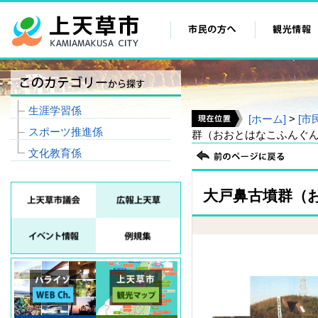
生涯学習係
[ホーム]
>
[市
スポーツ推進係
群（おおとはなこふんぐ
文化教育係
大戸鼻古墳群（