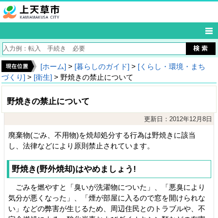
[ホーム]
>
[暮らしのガイド]
>
[くらし・環境・まち
づくり]
>
[衛生]
> 野焼きの禁止について
野焼きの禁止について
更新日：2012年12月8日
廃棄物(ごみ、不用物)を焼却処分する行為は野焼きに該当
し、法律などにより原則禁止されています。
野焼き(野外焼却)はやめましょう!
ごみを燃やすと「臭いが洗濯物についた」、「悪臭により
気分が悪くなった」、「煙が部屋に入るので窓を開けられな
い」などの弊害が生じるため、周辺住民とのトラブルや、不