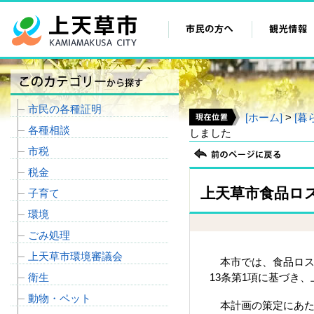
市民の各種証明
[ホーム]
>
[暮
各種相談
しました
市税
税金
上天草市食品ロ
子育て
環境
ごみ処理
上天草市環境審議会
本市では、食品ロス
衛生
13条第1項に基づき
動物・ペット
本計画の策定にあた