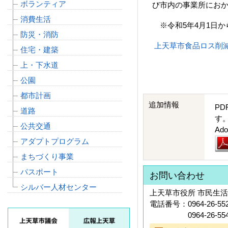
ボランティア
び市内の事業所にお
消費生活
※令和5年4月1日か
防災・消防
上天草市食品ロス削減推
住宅・建築
上・下水道
公園
都市計画
追加情報
PD
道路
す
公共交通
A
アダプトプログラム
まちづくり事業
パスポート
お問い合わせ
シルバー人材センター
上天草市役所 市民生活
電話番号：0964-26-55
0964-26-554