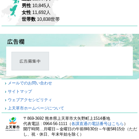
男性
10,845人
女性
11,692人
世帯数
10,838世帯
メールでのお問い合わせ
サイトマップ
ウェブアクセシビリティ
上天草市ホームページについて
〒869-3692 熊本県上天草市大矢野町上1514番地
代表電話 : 0964-56-1111（
各課直通の電話番号はこちら
）
開庁時間…月曜日～金曜日の午前8時30分～午後5時15分（ただ
し、祝・休日、年末年始を除く）