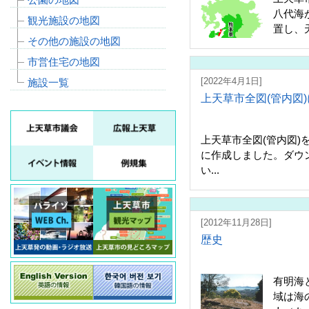
八代海
観光施設の地図
置し、
その他の施設の地図
島、その
市営住宅の地図
[2022年4月1日]
施設一覧
上天草市全図(管内図
上天草市全図(管内図)
に作成しました。ダウ
い...
[2012年11月28日]
歴史
有明海
域は海