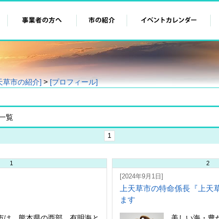
天草市の紹介]
>
[プロフィール]
一覧
1
1
2
[2024年9月1日]
上天草市の特命係長『上天草
ます
市は、熊本県の西部、有明海と
美しい海・豊