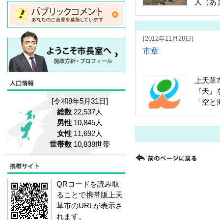
人（あ
県内有数
[2012年11月28日]
市章
上天草
『天』
[令和8年5月31日]
「空と
総数
22,537人
全体的な
男性
10,845人
女性
11,692人
世帯数
10,838世帯
QRコードを読み取
ることで携帯版上天
草市のURLが表示さ
れます。