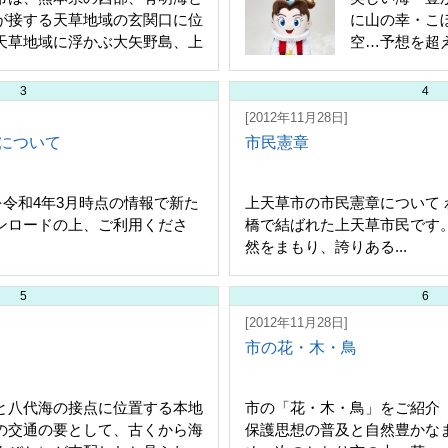
が接する天草地域の玄関口に位
に山の幸・こ
天草地域に浮かぶ大矢野島、上
空…予想を超え
ほかの島...
3
4
[2012年11月28日]
)について
市民憲章
を令和4年3月時点の情報で新た
上天草市の市民憲章について
ンロードの上、ご利用くださ
橋で結ばれた上天草市民です
然をまもり、誇りある...
5
6
[2012年11月28日]
市の花・木・鳥
と八代海の接点に位置する本地
市の「花・木・鳥」をご紹介
の交通の要として、古くから海
保護思想の普及と自然豊かな