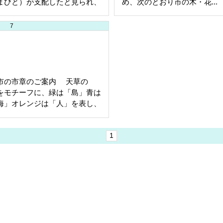
まびと）が支配したと見られ、
め、次のとおり市の木・花...
の装飾古...
7
市の市章のご案内 天草の
をモチーフに、緑は「島」青は
海」オレンジは「人」を表し、
絵としては...
1