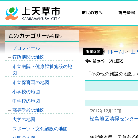
プロフィール
[ホーム]
>
[上
行政機関の地図
市立病院・健康福祉施設の地
図
「その他の施設の地図」
市立保育園の地図
小学校の地図
中学校の地図
高等学校の地図
[2012年12月12日]
松島地区清掃センタ
大学の地図
スポーツ・文化施設の地図
住所熊本県上天草市松島
公園の地図