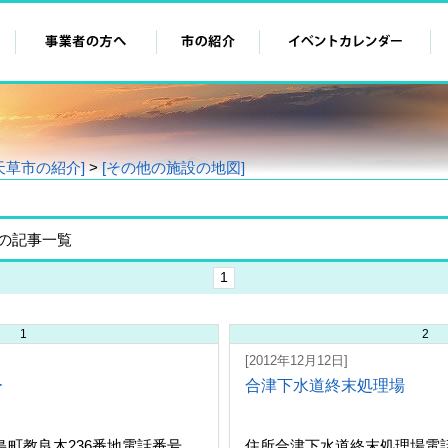
天草市の紹介]
>
[その他の施設の地図]
の記事一覧
1
1
2
[2012年12月12日]
ー
合津下水道終末処理場
町教良木236番地電話番号
住所合津下水道終末処理場電話番号