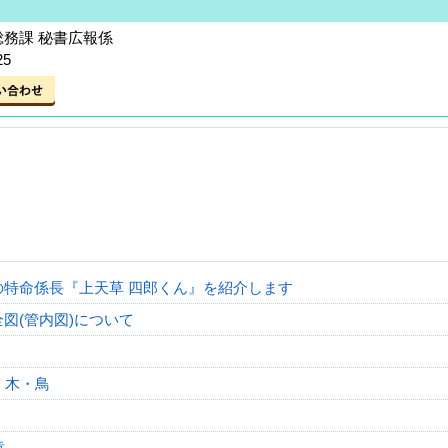
総務課 秘書広報係
25
の特命係長『上天草 四郎くん』を紹介します
図(管内図)について
・木・鳥
章