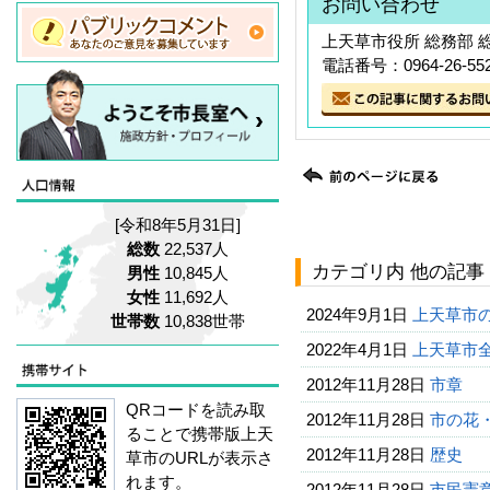
お問い合わせ
上天草市役所 総務部 
電話番号：0964-26-55
[令和8年5月31日]
総数
22,537人
カテゴリ内 他の記事
男性
10,845人
女性
11,692人
2024年9月1日
上天草市
世帯数
10,838世帯
2022年4月1日
上天草市全
2012年11月28日
市章
QRコードを読み取
2012年11月28日
市の花
ることで携帯版上天
2012年11月28日
歴史
草市のURLが表示さ
れます。
2012年11月28日
市民憲