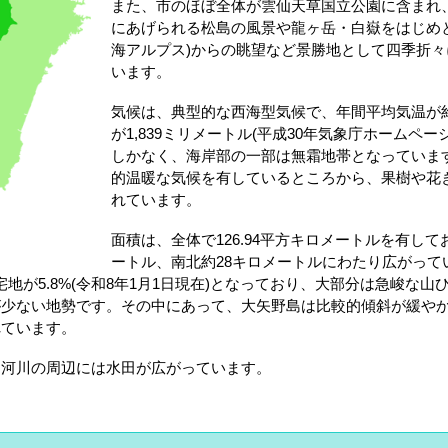
また、市のほぼ全体が雲仙天草国立公園に含まれ
にあげられる松島の風景や龍ヶ岳・白嶽をはじめ
海アルプス)からの眺望など景勝地として四季折
います。
気候は、典型的な西海型気候で、年間平均気温が約1
が1,839ミリメートル(平成30年気象庁ホームペ
しかなく、海岸部の一部は無霜地帯となっていま
的温暖な気候を有しているところから、果樹や花
れています。
面積は、全体で126.94平方キロメートルを有して
ートル、南北約28キロメートルにわたり広がって
6%、宅地が5.8%(令和8年1月1日現在)となっており、大部分は急峻な
が少ない地勢です。その中にあって、大矢野島は比較的傾斜が緩や
れています。
る河川の周辺には水田が広がっています。