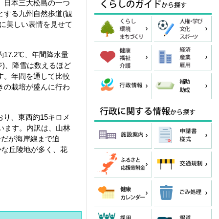
、日本三大松島の一つ
とする九州自然歩道(観
々に美しい表情を見せて
7.2℃、年間降水量
ージ)、降雪は数えるほど
す。年間を通して比較
きの栽培が盛んに行わ
おり、東西約15キロメ
います。内訳は、山林
山ひだが海岸線まで迫
かな丘陵地が多く、花