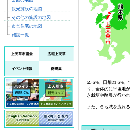
観光施設の地図
その他の施設の地図
市営住宅の地図
施設一覧
55.6%、田畑21.
り、全体的に平坦地
き栽培や酪農が行わ
また、各地域を流れ