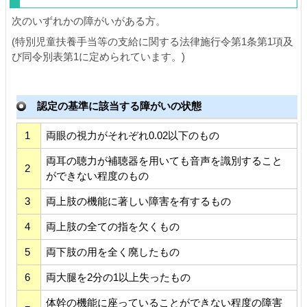
次のいずれかの障がいがある方。
(特別児童扶養手当等の支給に関する法律施行令第1条第1項及
び同令別表第1に定められています。)
認定の基準に該当する障がいの状態
1
両眼の視力がそれぞれ0.02以下のもの
両耳の聴力が補聴器を用いても音声を識別すること
2
ができない程度のもの
3
両上肢の機能に著しい障害を有するもの
4
両上肢の全ての指を欠くもの
5
両下肢の用を全く廃したもの
6
両大腿を2分の1以上失ったもの
体幹の機能に座っていることができない程度の障害