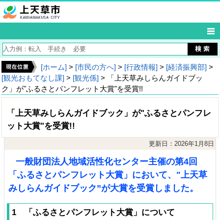
[ホーム]
>
[市民の方へ]
>
[行政情報]
>
[経済振興部]
>
[観光おもてなし課]
>
[観光係]
> 「上天草みしらんガイドブッ
ク」が"ふるさとパンフレット大賞"を受賞!!
「上天草みしらんガイドブック」が"ふるさとパンフレ
ット大賞"を受賞!!
更新日：2026年1月8日
一般
財団法人地域活性化センター主催の第4回
「ふるさとパンフレット大賞」において、"上天草
みしらんガイドブック”が
大賞
を受賞しました。
1 「ふるさとパンフレット大賞」について