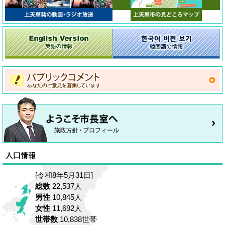
[令和8年5月31日]
総数
22,537人
男性
10,845人
女性
11,692人
世帯数
10,838世帯