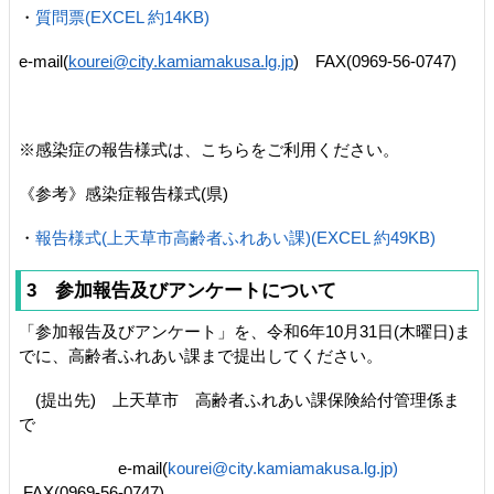
・
質問票(EXCEL 約14KB)
e-mail(
kourei@city.kamiamakusa.lg.jp
) FAX(0969‐56‐0747)
※感染症の報告様式は、こちらをご利用ください。
《参考》感染症報告様式(県)
・
報告様式(上天草市高齢者ふれあい課)(EXCEL 約49KB)
3 参加報告及びアンケートについて
「参加報告及びアンケート」を、令和6年10月31日(木曜日)ま
でに、高齢者ふれあい課まで提出してください。
(提出先) 上天草市 高齢者ふれあい課保険給付管理係ま
で
e-mail(
kourei@city.kamiamakusa.lg.jp)
FAX(0969‐56‐0747)