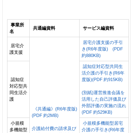
事業所
共通編資料
サービス編資料
名
居宅介護支援の手引
居宅介
き(R6年度版) (PDF
護支援
約880KB)
認知症対応型共同生
活介護の手引き(R6年
認知症
度版)(PDF 約915KB)
対応型共
同生活介
(別紙)運営推進会議を
護
活用した自己評価及び
外部評価の実施の流れ
《共通編》(R6年度版)
(PDF 約529KB)
(PDF 約2MB)
小規模
小規模多機能型居宅
介護給付費の請求及び
多機能型
介護の手引き(R6年度