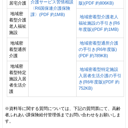
介護サービス苦情相談
居宅介護
版)(PDF 約806KB)
〈R6国保連介護保険
地域密
課〉(PDF 約1MB)
地域密着型介護老人
着型介護
福祉施設の手引き(R6
老人福祉
年度版)(PDF 約1MB)
施設
地域密
地域密着型通所介護
着型通所
の手引き(R6年度版)
介護
(PDF 約789KB)
地域密
地域密着型特定施設
着型特定
入居者生活介護の手引
施設入居
き(R6年度版)(PDF 約
者生活介
752KB)
護
※資料等に関する質問については、下記の質問票にて、高齢
者ふれあい課保険給付管理係までお問い合わせをお願いしま
す。