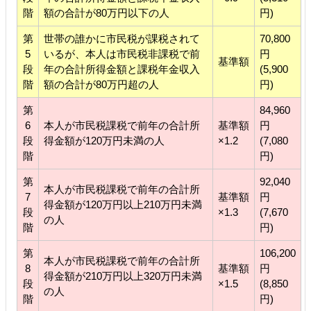
階
額の合計が80万円以下の人
円)
第
世帯の誰かに市民税が課税されて
70,800
5
いるが、本人は市民税非課税で前
円
基準額
段
年の合計所得金額と課税年金収入
(5,900
階
額の合計が80万円超の人
円)
第
84,960
6
本人が市民税課税で前年の合計所
基準額
円
段
得金額が120万円未満の人
×1.2
(7,080
階
円)
第
92,040
本人が市民税課税で前年の合計所
7
基準額
円
得金額が120万円以上210万円未満
段
×1.3
(7,670
の人
階
円)
第
106,200
本人が市民税課税で前年の合計所
8
基準額
円
得金額が210万円以上320万円未満
段
×1.5
(8,850
の人
階
円)