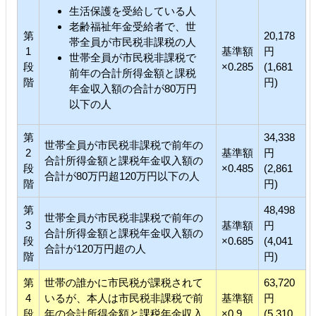
生活保護を受給している人
老齢福祉年金受給者で、世
第
20,178
帯全員が市民税非課税の人
1
基準額
円
世帯全員が市民税非課税で
段
×0.285
(1,681
前年の合計所得金額と課税
階
円)
年金収入額の合計が80万円
以下の人
第
34,338
世帯全員が市民税非課税で前年の
2
基準額
円
合計所得金額と課税年金収入額の
段
×0.485
(2,861
合計が80万円超120万円以下の人
階
円)
第
48,498
世帯全員が市民税非課税で前年の
3
基準額
円
合計所得金額と課税年金収入額の
段
×0.685
(4,041
合計が120万円超の人
階
円)
第
世帯の誰かに市民税が課税されて
63,720
4
いるが、本人は市民税非課税で前
基準額
円
段
年の合計所得金額と課税年金収入
×0.9
(5,310