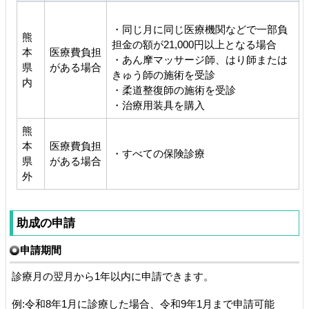
・同じ月に同じ医療機関などで一部負
熊
担金の額が21,000円以上となる場合
本
医療費負担
・あん摩マッサージ師、はり師または
県
がある場合
きゅう師の施術を受診
内
・柔道整復師の施術を受診
・治療用装具を購入
熊
本
医療費負担
・すべての保険診療
県
がある場合
外
助成の申請
申請期間
診療月の翌月から1年以内に申請できます。
例:令和8年1月に診療した場合、令和9年1月まで申請可能