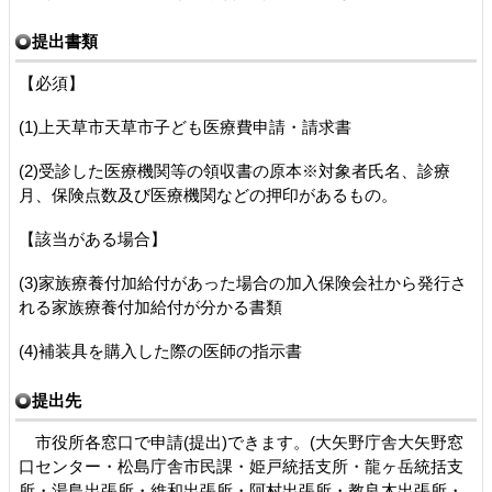
提出書類
【必須】
(1)上天草市天草市子ども医療費申請・請求書
(2)受診した医療機関等の領収書の原本※対象者氏名、診療
月、保険点数及び医療機関などの押印があるもの。
【該当がある場合】
(3)家族療養付加給付があった場合の加入保険会社から発行さ
れる家族療養付加給付が分かる書類
(4)補装具を購入した際の医師の指示書
提出先
市役所各窓口で申請(提出)できます。(大矢野庁舎大矢野窓
口センター・松島庁舎市民課・姫戸統括支所・龍ヶ岳統括支
所・湯島出張所・維和出張所・阿村出張所・教良木出張所・