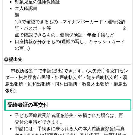
対象児童の健康保険証
本人確認書
1点で確認できるもの…マイナンバーカード・運転免許
証・パスポート等 2
点で確認できるもの…健康保険証・年金手帳など
口座情報が分かるもの(通帳の写し、キャッシュカード
の写し)
提出先
市役所各窓口で申請(提出)できます。(大矢野庁舎窓口セン
ター・松島庁舎市民課・姫戸統括支所・龍ヶ岳統括支所・湯
島出張所・維和出張所・阿村出張所・教良木出張所・樋島出
張所)
受給者証の再交付
子ども医療費受給者証を紛失・破損された場合は、再
交付の申請ができます。
申請には、手続きに来られる人の本人確認書類(顔写真