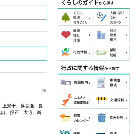
岳町)間 ※
、上知十、越喜瀬、長
祝口、投石、大迫、新