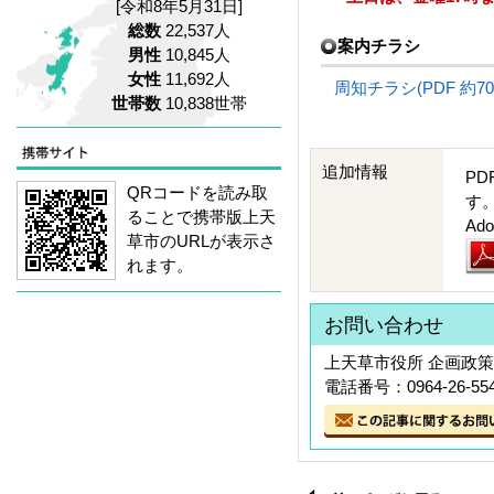
[令和8年5月31日]
総数
22,537人
案内チラシ
男性
10,845人
女性
11,692人
周知チラシ(PDF 約70
世帯数
10,838世帯
追加情報
PD
QRコードを読み取
す
ることで携帯版上天
A
草市のURLが表示さ
れます。
お問い合わせ
上天草市役所 企画政策
電話番号：0964-26-55