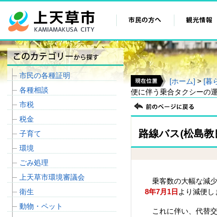
市民の各種証明
[ホーム]
>
[暮
各種相談
便に伴う乗合タクシーの
市税
税金
路線バス(松島
子育て
環境
ごみ処理
上天草市環境審議会
乗客数の大幅な減少と
衛生
8年7月1日
よ
動物・ペット
これに伴い、代替交