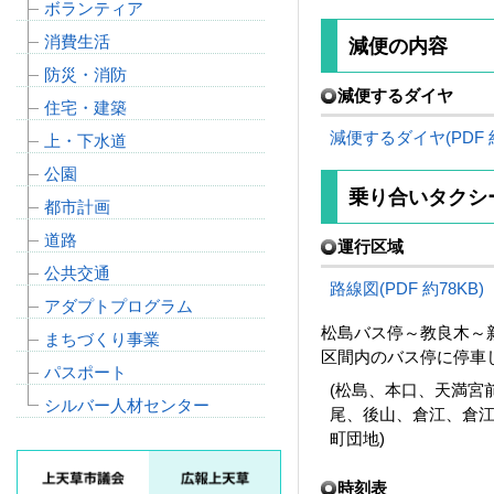
ボランティア
消費生活
減便の内容
防災・消防
減便するダイヤ
住宅・建築
減便するダイヤ(PDF 約
上・下水道
公園
乗り合いタクシ
都市計画
道路
運
公共交通
路線図(PDF 約78KB)
アダプトプログラム
松島バス停
まちづくり事業
区間内のバス停に停車
パスポート
(松島、本口、天満宮
シルバー人材センター
尾、後山、倉江、倉
町団地)
時刻表