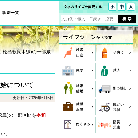
ス(松島教良木線)の一部減
開始について
更新日：2026年6月5日
島)の一部区間を
令和
。
さい。