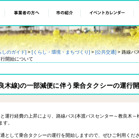
らしのガイド]
>
[くらし・環境・まちづくり]
>
[公共交通]
> 路線バ
運行開始について
教良木線)の一部減便に伴う乗合タクシーの運行
運行経費の上昇により、路線バス(本渡バスセンター～教良木～松
り減便します
通として乗合タクシーの運行を開始しますので、ぜひご利用くだ