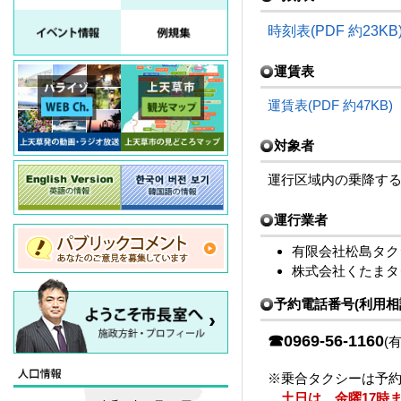
時刻表(PDF 約23KB
運賃表
運賃表(PDF 約47KB)
対象者
運行区域内の乗降す
運行業者
有限会社松島タクシ
株式会社くたまタク
予約電話番号(利用相
☎0969-56-1160
(
※乗合タクシーは予
土日は、金曜17時