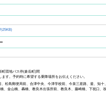
25KB)
ー
行区域
～教良木～新町団地バス停(倉
します。予約時に希望する乗降場所をお伝えください。
前、松島郵便局前、合津中央、今津学校前、今泉三差路、釜、知十
江橋、金山橋、轟橋、教良木出張所前、教良木、藤崎橋、下祝口、