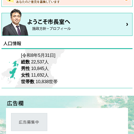
[令和8年5月31日]
総数
22,537人
男性
10,845人
女性
11,692人
世帯数
10,838世帯