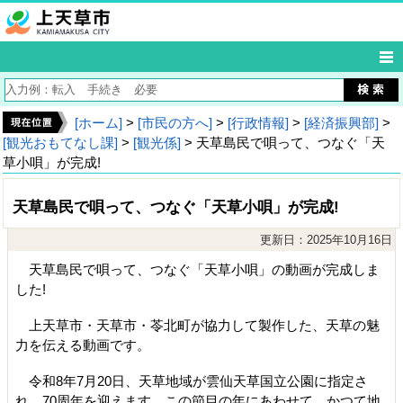
[ホーム]
>
[市民の方へ]
>
[行政情報]
>
[経済振興部]
>
[観光おもてなし課]
>
[観光係]
> 天草島民で唄って、つなぐ「天
草小唄」が完成!
天草島民で唄って、つなぐ「天草小唄」が完成!
更新日：2025年10月16日
天草島民で唄って、つなぐ「天草小唄」の動画が完成しま
した!
上天草市・天草市・苓北町が協力して製作した、天草の魅
力を伝える動画です。
令和8年7月20日、天草地域が雲仙天草国立公園に指定さ
れ、70周年を迎えます。この節目の年にあわせて、かつて地