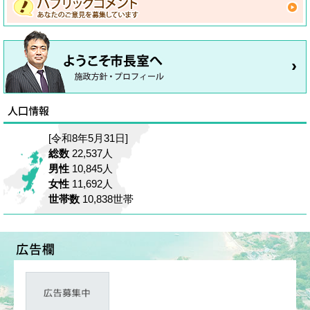
[令和8年5月31日]
総数
22,537人
男性
10,845人
女性
11,692人
世帯数
10,838世帯