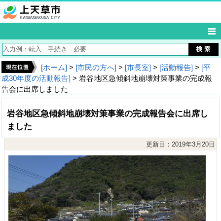
[ホーム]
>
[市民の方へ]
>
[市長室]
>
[活動報告]
>
[平
成30年度の活動報告]
> 岩谷地区急傾斜地崩壊対策事業の完成報
告会に出席しました
岩谷地区急傾斜地崩壊対策事業の完成報告会に出席し
ました
更新日：2019年3月20日