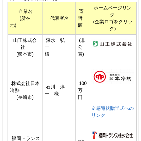
ホームページリン
企業名
寄
ク
(所在
代表者名
附
(企業ロゴをクリッ
地)
額
ク)
山王株式会
深水 弘
(非
社
一
公
(熊本市)
様
表)
株式会社日本
100
石川 淳
冷熱
万
一 様
(長崎市)
円
※感謝状贈呈式への
リンク
福岡トランス