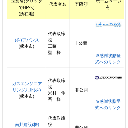
企業名(クリック
ホームページ
代表者名
寄附額
でHPへ)
有
(所在地)
代表取締
(株)アバンス
役
非公開
(熊本市)
工藤
聖 様
※感謝状贈呈
式へのリンク
代表取締
ガスエンジニア
役
リング九州(株)
非公開
米村 伸
(熊本市)
吾 様
※感謝状贈呈
式へのリンク
代表取締
南邦建設(株)
役
非公開