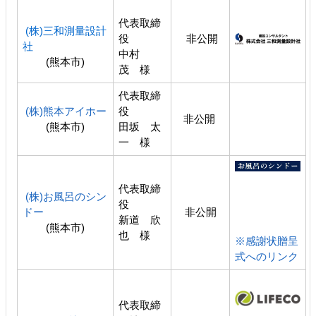
代表取締
(株)三和測量設計
役
非公開
社
中村
(熊本市)
茂 様
代表取締
(株)熊本アイホー
役
非公開
(熊本市)
田坂 太
一 様
代表取締
(株)お風呂のシン
役
ドー
非公開
新道 欣
(熊本市)
也 様
※感謝状贈呈
式へのリンク
代表取締