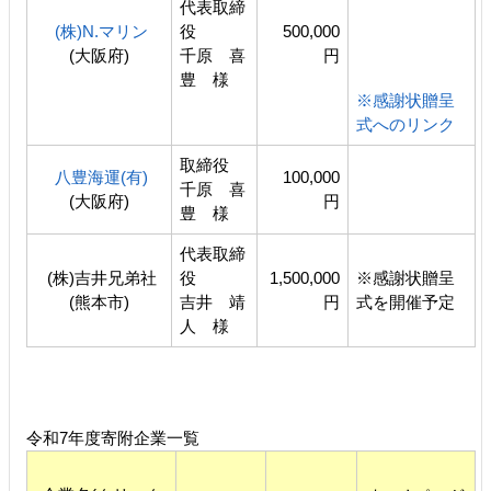
代表取締
(株)N.マリン
役
500,000
(大阪府)
千原 喜
円
豊 様
※感謝状贈呈
式へのリンク
取締役
八豊海運(有)
100,000
千原 喜
(大阪府)
円
豊 様
代表取締
(株)吉井兄弟社
役
1,500,000
※感謝状贈呈
(熊本市)
吉井 靖
円
式を開催予定
人 様
令和7年度寄附企業一覧