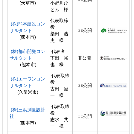
(天草市)
小野川ひ
とみ 様
代表取締
(株)熊本建設コン
役
サルタント
非公開
柴田 浩
(熊本市)
史 様
(株)都市開発コン
代表者
サルタント
下田 裕
非公開
(熊本市)
也 様
代表取締
(株)エーワンコン
役
サルタント
非公開
古田 誠
(久留米市)
一 様
代表取締
(株)三浜測量設計
役
社
非公開
志水 共
(熊本市)
一 様