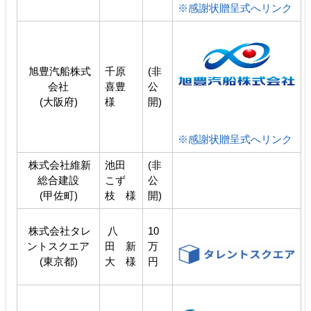
※感謝状贈呈式へリンク
旭豊汽船株式
千原
(非
会社
喜豊
公
(大阪府)
様
開)
※感謝状贈呈式へリンク
株式会社維新
池田
(非
総合建設
こず
公
(甲佐町)
枝 様
開)
株式会社タレ
八
10
ントスクエア
田 新
万
(東京都)
大 様
円