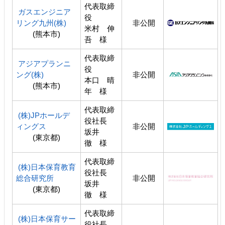
代表取締
ガスエンジニア
役
リング九州(株)
非公開
米村 伸
(熊本市)
吾 様
代表取締
アジアプランニ
役
ング(株)
非公開
本口 晴
(熊本市)
年 様
代表取締
(株)JPホールデ
役社長
ィングス
非公開
坂井
(東京都)
徹 様
代表取締
(株)日本保育教育
役社長
総合研究所
非公開
坂井
(東京都)
徹 様
代表取締
(株)日本保育サー
役社長