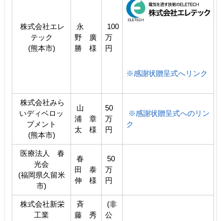
株式会社エレ
永
100
テック
野 廣
万
(熊本市)
勝 様
円
※感謝状贈呈式へリンク
株式会社みら
山
50
いディベロッ
※感謝状贈呈式へのリン
浦 章
万
プメント
ク
太 様
円
(熊本市)
医療法人 春
春
50
光会
田 泰
万
(福岡県久留米
伸 様
円
市)
株式会社新栄
斉
(非
工業
藤 秀
公