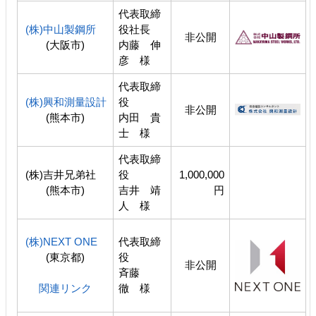
代表取締
(株)中山製鋼所
役社長
非公開
(大阪市)
内藤 伸
彦 様
代表取締
(株)興和測量設計
役
非公開
(熊本市)
内田 貴
士 様
代表取締
(株)吉井兄弟社
役
1,000,000
(熊本市)
吉井 靖
円
人 様
(株)NEXT ONE
代表取締
(東京都)
役
非公開
斉藤
関連リンク
徹 様