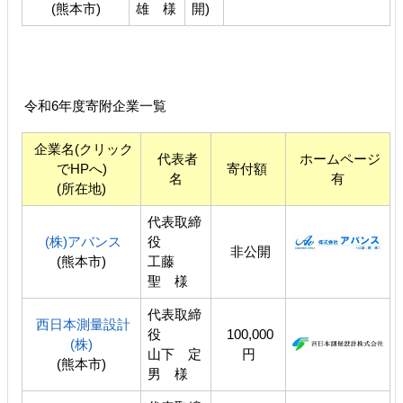
(熊本市)
雄 様
開)
令和6年度寄附企業一覧
企業名(クリック
代表者
ホームページ
でHPへ)
寄付額
名
有
(所在地)
代表取締
(株)アバンス
役
非公開
(熊本市)
工藤
聖 様
代表取締
西日本測量設計
役
100,000
(株)
山下 定
円
(熊本市)
男 様