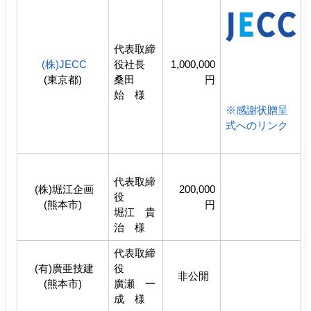
代表取締
(株)JECC
役社長
1,000,000
(東京都)
桑田
円
始 様
※感謝状贈呈
式へのリンク
代表取締
(株)堀江企画
200,000
役
(熊本市)
円
堀江 貴
治 様
代表取締
(有)廣亜技建
役
非公開
(熊本市)
廣瀬 一
成 様