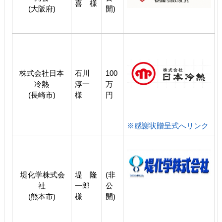
喜 様
(大阪府)
開)
株式会社日本
石川
100
冷熱
淳一
万
(長崎市)
様
円
※感謝状贈呈式へリンク
堤化学株式会
堤 隆
(非
社
一郎
公
(熊本市)
様
開)