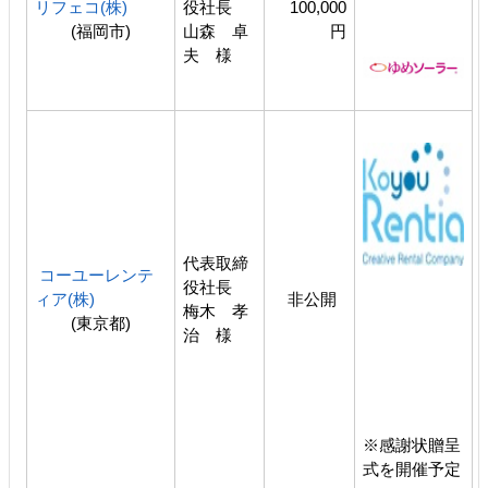
リフェコ(株)
役社長
100,000
(福岡市)
山森 卓
円
夫 様
代表取締
コーユーレンテ
役社長
ィア(株)
非公開
梅木 孝
(東京都)
治 様
※感謝状贈呈
式を開催予定