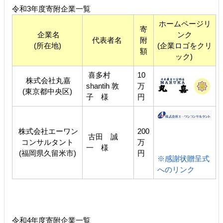
令和3年度寄附企業一覧
ホームページリ
寄
企業名
ンク
代表者名
附
(所在地)
(企業ロゴをクリ
額
ック)
喜多村
10
株式会社丸嘉
shantih 敦
万
(東京都中央区)
子 様
円
株式会社エーワン
200
古田 誠
コンサルタント
万
一 様
(福岡県久留米市)
円
※感謝状贈呈式
へのリンク
令和4年度寄附企業一覧