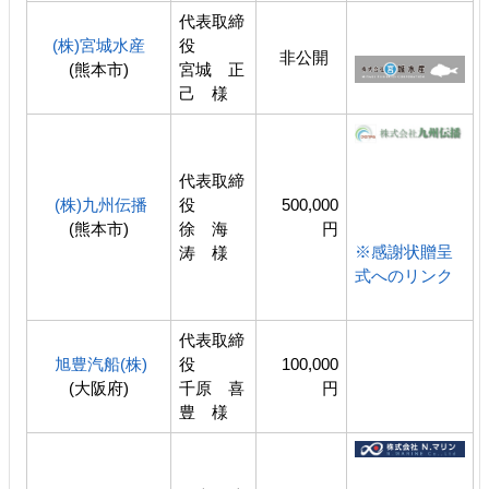
代表取締
(株)宮城水産
役
非公開
(熊本市)
宮城 正
己 様
代表取締
(株)九州伝播
役
500,000
(熊本市)
徐 海
円
※感謝状贈呈
涛 様
式へのリンク
代表取締
旭豊汽船(株)
役
100,000
(大阪府)
千原 喜
円
豊 様