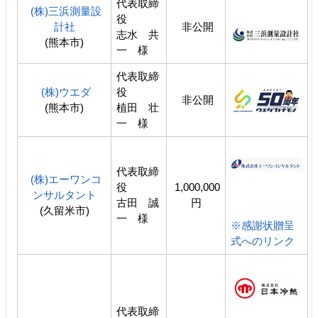
代表取締
(株)三浜測量設
役
計社
非公開
志水 共
(熊本市)
一 様
代表取締
(株)ウエダ
役
非公開
(熊本市)
植田 壮
一 様
代表取締
(株)エーワンコ
役
1,000,000
ンサルタント
古田 誠
円
(久留米市)
一 様
※感謝状贈呈
式へのリンク
代表取締