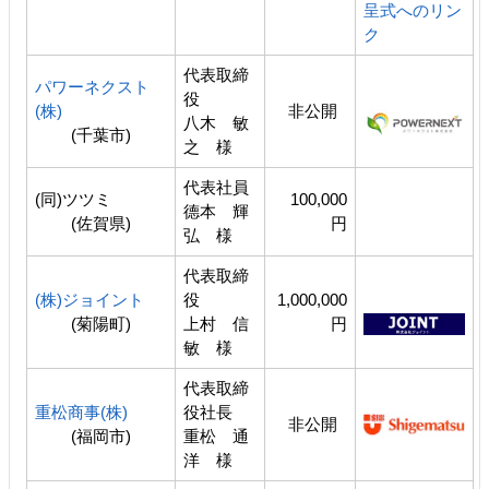
呈式へのリン
ク
代表取締
パワーネクスト
役
(株)
非公開
八木 敏
(千葉市)
之 様
代表社員
(同)ツツミ
100,000
德本 輝
(佐賀県)
円
弘 様
代表取締
(株)ジョイント
役
1,000,000
(菊陽町)
上村 信
円
敏 様
代表取締
重松商事(株)
役社長
非公開
(福岡市)
重松 通
洋 様