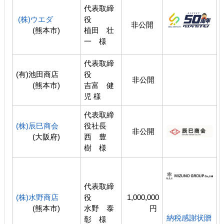
代表取締
(株)ウエダ
役
非公開
(熊本市)
植田 壮
一 様
代表取締
(有)池田商店
役
非公開
(熊本市)
吉富 健
児 様
代表取締
(株)辰巳商会
役社長
非公開
(大阪府)
西 豊
樹 様
代表取締
(株)水野商店
役
1,000,000
(熊本市)
水野 泰
円
納税感謝状贈
彰 様