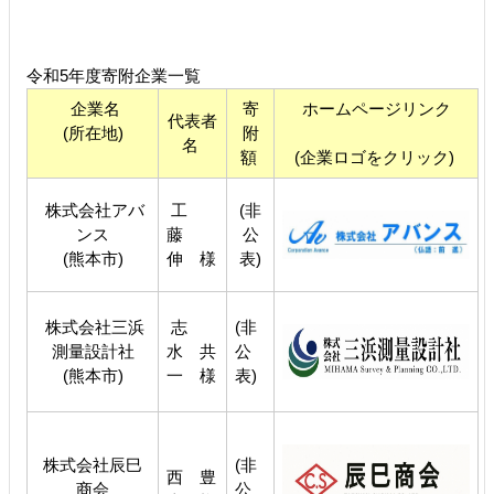
令和5年度寄附企業一覧
企業名
寄
ホームページリンク
代表者
(所在地)
附
名
額
(企業ロゴをクリック)
株式会社アバ
工
(非
ンス
藤
公
(熊本市)
伸 様
表)
株式会社三浜
志
(非
測量設計社
水 共
公
(熊本市)
一 様
表)
株式会社辰巳
(非
西 豊
商会
公