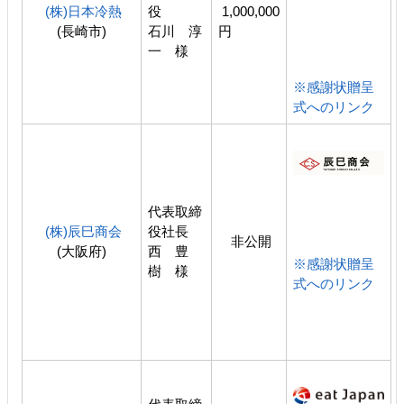
(株)日本冷熱
役
1,000,000
(長崎市)
石川 淳
円
一 様
※感謝状贈呈
式へのリンク
代表取締
(株)辰巳商会
役社長
非公開
(大阪府)
西 豊
※感謝状贈呈
樹 様
式へのリンク