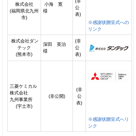
(非
株式会社
小海 寛
公
(福岡県北九州
様
表)
市)
※感謝状贈呈式への
リンク
株式会社ダン
(非
深田 英治
テック
公
様
(熊本市)
表)
三菱ケミカル
(非
株式会社
(非公開)
公
九州事業所
表)
(宇土市)
※感謝状贈呈式へリ
ンク