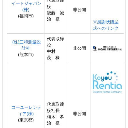
代表取締
イートジャパン
役
(株)
非公開
後藤 誠
(福岡市)
治 様
※感謝状贈呈
式へのリンク
代表取締
(株)三和測量設
役
計社
非公開
中村
(熊本市)
茂 様
代表取締
コーユーレンテ
役社長
ィア(株)
非公開
梅木 孝
(東京都)
治 様