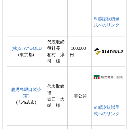
※感謝状贈呈
式へのリンク
代表取締
(株)STAYGOLD
役社長
100,000
(東京都)
柏村 淳
円
司 様
代表取締
鹿児島堀口製茶
役
(有)
非公開
堀口 大
(志布志市)
輔 様
※感謝状贈呈
式へのリンク